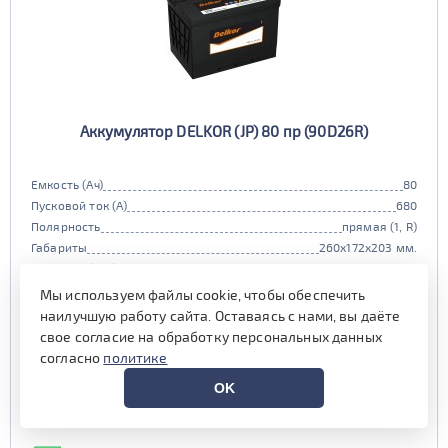
Аккумулятор DELKOR (JP) 80 пр (90D26R)
Емкость (Ач)
80
Пусковой ток (А)
680
Полярность
прямая (1, R)
Габариты
260x172x203 мм.
Гарантия (мес)
24 мес.
Цена:
14 490 руб.
i
Мы используем файлы cookie, чтобы обеспечить
наилучшую работу сайта. Оставаясь с нами, вы даёте
при обмене старой АКБ
аналогичного типоразмера
свое согласие на обработку персональных данных
согласно
политике
14 990 руб.
OK
Выгода на обслуживании от
600 руб.*