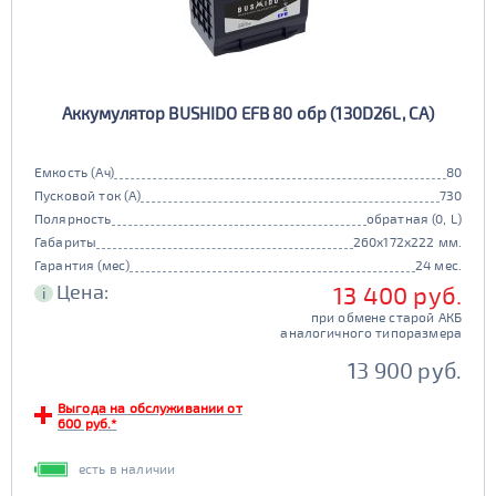
Аккумулятор BUSHIDO EFB 80 обр (130D26L, CA)
Емкость (Ач)
80
Пусковой ток (А)
730
Полярность
обратная (0, L)
Габариты
260x172x222 мм.
Гарантия (мес)
24 мес.
Цена:
13 400 руб.
i
при обмене старой АКБ
аналогичного типоразмера
13 900 руб.
Выгода на обслуживании от
600 руб.*
есть в наличии