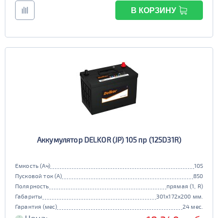
В КОРЗИНУ
Аккумулятор DELKOR (JP) 105 пр (125D31R)
Емкость (Ач)
105
Пусковой ток (А)
850
Полярность
прямая (1, R)
Габариты
301x172x200 мм.
Гарантия (мес)
24 мес.