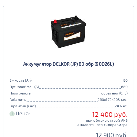
Аккумулятор DELKOR (JP) 80 обр (90D26L)
Емкость (Ач)
80
Пусковой ток (А)
680
Полярность
обратная (0, L)
Габариты
260x172x203 мм.
Гарантия (мес)
24 мес.
Цена:
12 400 руб.
i
при обмене старой АКБ
аналогичного типоразмера
12 900 руб.