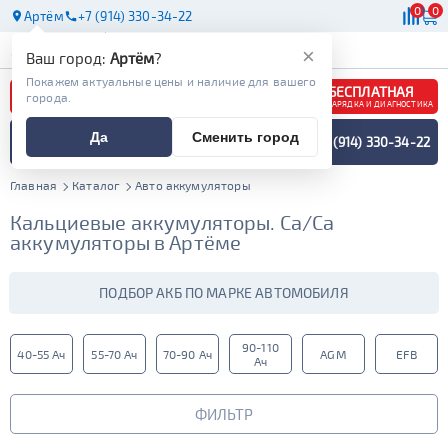
0
0
Артём
+7 (914) 330-34-22
АКБ
МАСЛА
МАГАЗИНЫ
×
Ваш город:
Артём
?
Покажем актуальные цены и наличие для вашего
БЕСПЛАТНАЯ
города.
ЗАРЯДКА И ДИАГНОСТИКА
ПОДБОР АККУМУЛЯТОРА
Да
Сменить город
+7 (914) 330-34-22
СПЕЦИАЛИСТОМ
МЕНЮ
Главная
Каталог
Авто аккумуляторы
Кальциевые аккумуляторы. Ca/Ca
аккумуляторы в Артёме
ПОДБОР АКБ ПО МАРКЕ АВТОМОБИЛЯ
90-110
40-55 Ач
55-70 Ач
70-90 Ач
AGM
EFB
Ач
ФИЛЬТР