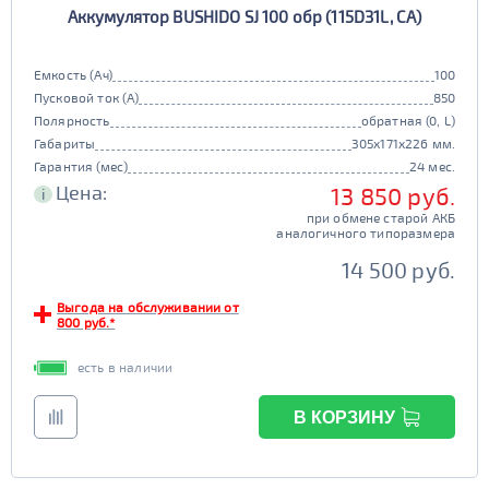
90D26
95D26
105d31
115d31
Аккумулятор BUSHIDO SJ 100 обр (115D31L, CA)
JIS B20
JIS D33
да
нет
125d31
95d31
TRUCK 6V
Маркировка
Емкость (Ач)
100
Пусковой ток (А)
850
3СТ-215
Старт-стоп
Полярность
обратная (0, L)
TRUCK A
Маркировка
Габариты
305x171x226 мм.
да
нет
Гарантия (мес)
24 мес.
6st132
6st140
EFB
Цена:
13 850 руб.
i
TRUCK B
Маркировка
при обмене старой АКБ
да
нет
аналогичного типоразмера
6st190
14 500 руб.
ПОКАЗАТЬ
TRUCK C
Маркировка
Выгода на обслуживании от
6st225
800 руб.*
СБРОСИТЬ
есть в наличии
В КОРЗИНУ