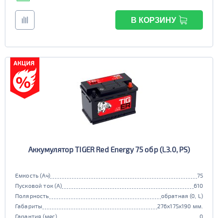
В КОРЗИНУ
Аккумулятор TIGER Red Energy 75 обр (L3.0, PS)
Емкость (Ач)
75
Пусковой ток (А)
610
Полярность
обратная (0, L)
Габариты
276x175x190 мм.
Гарантия (мес)
0