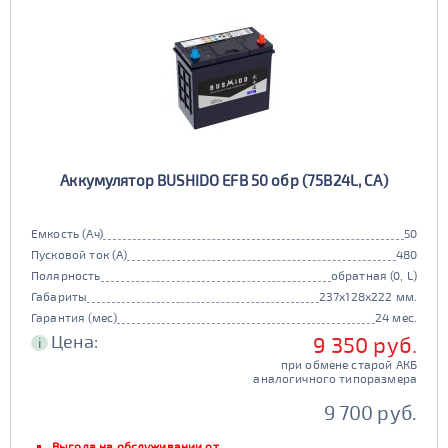
Аккумулятор BUSHIDO EFB 50 обр (75B24L, CA)
Емкость (Ач)
50
Пусковой ток (А)
480
Полярность
обратная (0, L)
Габариты
237x128x222 мм.
Гарантия (мес)
24 мес.
Цена:
9 350 руб.
i
при обмене старой АКБ
аналогичного типоразмера
9 700 руб.
Выгода на обслуживании от