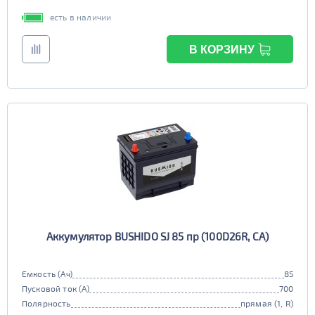
есть в наличии
В КОРЗИНУ
Аккумулятор BUSHIDO SJ 85 пр (100D26R, CA)
Емкость (Ач)
85
Пусковой ток (А)
700
Полярность
прямая (1, R)