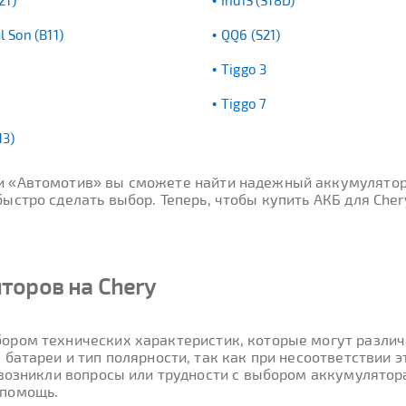
21)
IndiS (S18D)
l Son (B11)
QQ6 (S21)
Tiggo 3
Tiggo 7
13)
ти «Автомотив» вы сможете найти надежный аккумулятор
стро сделать выбор. Теперь, чтобы купить АКБ для Cher
торов на Chery
ором технических характеристик, которые могут различа
 батареи и тип полярности, так как при несоответствии
 возникли вопросы или трудности с выбором аккумулятора
 помощь.