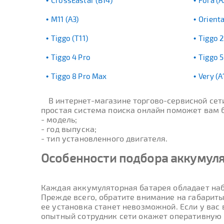
CrossEastar (B14)
Fora (A
M11 (A3)
Orienta
Tiggo (T11)
Tiggo 2
Tiggo 4 Pro
Tiggo 5
Tiggo 8 Pro Max
Very (A
В интернет-магазине торгово-сервисной се
простая система поиска онлайн поможет вам бы
- модель;
- год выпуска;
- тип установленного двигателя.
Особенности подбора аккумуля
Каждая аккумуляторная батарея обладает наб
Прежде всего, обратите внимание на габариты
ее установка станет невозможной. Если у вас
опытный сотрудник сети окажет оперативную