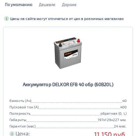
По умолчанию
Дешевле
Дороже
Бренд
i
Цены на сайте могут отличаться от цен в розничных магазинах
Bushido
Марка
Емкость (Ач)
Bushido Silver
Bushido SJ
1 - 40
Пусковой ток (А)
Bushido AGM
Bushido EFB
AlphaLine
Марка
272 - 400
Alphaline SD+
Alphaline SMF
41 - 55
Полярность
Alphaline SD
Alphaline Ultra
XTREME
Марка
евро (3, R) груз.
обратная (0, L)
401 - 600
56 - 70
Alphaline EFB
Alphaline AGM
Тип
прямая (1, R)
рос (4, L) груз.
XTREME Arctic
XTREME +EFB
Азия (JIS) + США (BCI)
Грузовые (TRUCK)
Alphaline Truck
Alphaline Standard
универсальная (uni)
XTREME Classic
XTREME Silver
АКОМ
Марка
601 - 800
Тип клемм
71 - 90
Европа (DIN)
Аккумулятор DELKOR EFB 40 обр (60B20L)
Аком Classic
Аком EFB
стандарт
тонкие
Автофан
Camel
Аком
Аком Reaktor
Нижнее крепление
801 - 1000
боковые
болт груз.
91 - 110
Емкость (Ач)
40
CENE
Tab
да
нет
АКОМ ЗИМА
конус груз.
конус+болт груз.
Пусковой ток (А)
400
Topla
Duracell
Типоразмер
Полярность
обратная (0, L)
1001 - 1600
резьбовая груз.
111 - 160
Yuasa
Racer
Габариты
197x129x227 мм.
Гарантия (мес)
24 мес.
Buran
Mutlu
DIN L2
Маркировка
Цена:
11 150 руб.
i
161 - 190