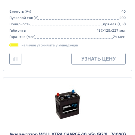
Емкость (Ач)
40
Пусковой ток (А)
400
Полярность
прямая (1, R)
Габариты
197x129x227 мм.
Гарантия (мес)
24 мес.
наличие уточняйте у менеджера
УЗНАТЬ ЦЕНУ
Аккумулятор MOLL XTRA CHARGE 40 обр (B20L, 74040)