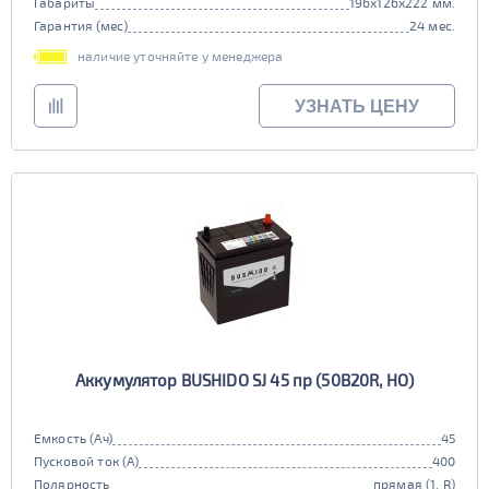
Габариты
196x126x222 мм.
Гарантия (мес)
24 мес.
наличие уточняйте у менеджера
УЗНАТЬ ЦЕНУ
Аккумулятор BUSHIDO SJ 45 пр (50B20R, HO)
Емкость (Ач)
45
Пусковой ток (А)
400
Полярность
прямая (1, R)