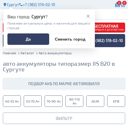
0
0
Сургут
+7 (982) 519-02-10
АКБ
МАСЛА
МАГАЗИНЫ
×
Ваш город:
Сургут
?
Покажем актуальные цены и наличие для вашего
БЕСПЛАТНАЯ
города.
ЗАРЯДКА И ДИАГНОСТИКА
ПОДБОР АККУМУЛЯТОРА
Да
Сменить город
+7 (982) 519-02-10
СПЕЦИАЛИСТОМ
МЕНЮ
Главная
Каталог
Авто аккумуляторы
авто аккумуляторы типоразмер JIS B20 в
Сургуте
ПОДБОР АКБ ПО МАРКЕ АВТОМОБИЛЯ
90-110
40-55 Ач
55-70 Ач
70-90 Ач
AGM
EFB
Ач
ФИЛЬТР