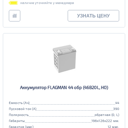
наличие уточняйте у менеджера
90D26
95D26
105d31
115d31
JIS B20
JIS D33
125d31
95d31
УЗНАТЬ ЦЕНУ
TRUCK 6V
Маркировка
3СТ-215
TRUCK A
Маркировка
6st132
6st140
TRUCK B
Маркировка
6st190
TRUCK C
Маркировка
Аккумулятор FLAGMAN 44 обр (46B20L, HO)
6st225
Класс
Емкость (Ач)
44
эконом
стандарт
Пусковой ток (А)
390
Обслуживаемость
улучшенные
премиум
Полярность
обратная (0, L)
да
нет
Габариты
196x126x222 мм.
элит
Гарантия (мес)
12 мес.
Регион производства