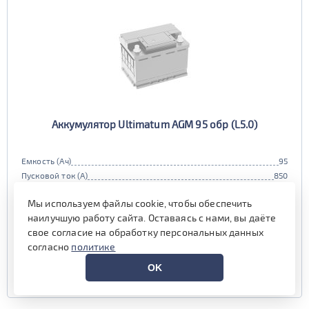
Аккумулятор Ultimatum AGM 95 обр (L5.0)
Емкость (Ач)
95
Пусковой ток (А)
850
Полярность
обратная (0, L)
Мы используем файлы cookie, чтобы обеспечить
Габариты
353x175x190 мм.
наилучшую работу сайта. Оставаясь с нами, вы даёте
Гарантия (мес)
24 мес.
свое согласие на обработку персональных данных
наличие уточняйте у менеджера
согласно
политике
OK
УЗНАТЬ ЦЕНУ