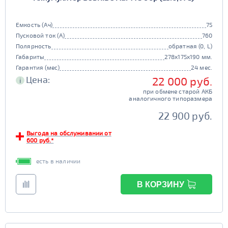
JIS B20
JIS D33
125d31
95d31
Гибридный
TRUCK 6V
Маркировка
Емкость (Ач)
75
да
нет
Пусковой ток (А)
760
3СТ-215
Старт-стоп
Полярность
обратная (0, L)
TRUCK A
Маркировка
Габариты
278x175x190 мм.
да
нет
Гарантия (мес)
24 мес.
6st132
6st140
EFB
Цена:
22 000 руб.
i
TRUCK B
Маркировка
при обмене старой АКБ
да
нет
аналогичного типоразмера
6st190
22 900 руб.
ПОКАЗАТЬ
TRUCK C
Маркировка
Выгода на обслуживании от
6st225
600 руб.*
СБРОСИТЬ
есть в наличии
В КОРЗИНУ