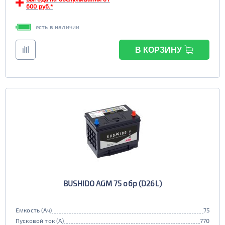
600 руб.*
есть в наличии
В КОРЗИНУ
BUSHIDO AGM 75 обр (D26L)
Емкость (Ач)
75
Пусковой ток (А)
770