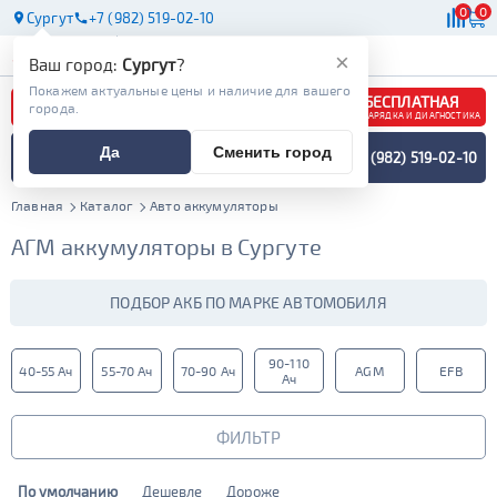
0
0
Сургут
+7 (982) 519-02-10
АКБ
МАСЛА
МАГАЗИНЫ
×
Ваш город:
Сургут
?
Покажем актуальные цены и наличие для вашего
БЕСПЛАТНАЯ
города.
ЗАРЯДКА И ДИАГНОСТИКА
ПОДБОР АККУМУЛЯТОРА
Да
Сменить город
+7 (982) 519-02-10
СПЕЦИАЛИСТОМ
МЕНЮ
Главная
Каталог
Авто аккумуляторы
АГМ аккумуляторы в Сургуте
ПОДБОР АКБ ПО МАРКЕ АВТОМОБИЛЯ
90-110
40-55 Ач
55-70 Ач
70-90 Ач
AGM
EFB
Ач
ФИЛЬТР
По умолчанию
Дешевле
Дороже