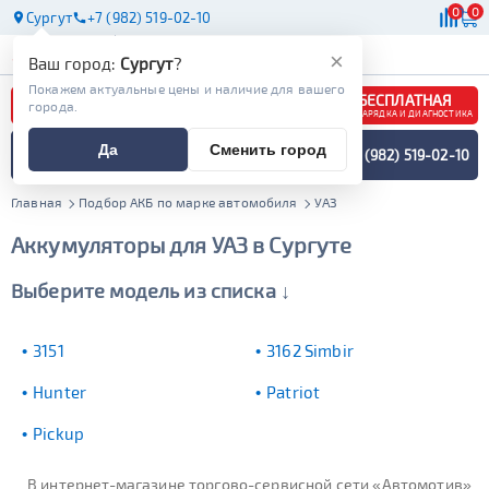
0
0
Сургут
+7 (982) 519-02-10
АКБ
МАСЛА
МАГАЗИНЫ
×
Ваш город:
Сургут
?
Покажем актуальные цены и наличие для вашего
БЕСПЛАТНАЯ
города.
ЗАРЯДКА И ДИАГНОСТИКА
ПОДБОР АККУМУЛЯТОРА
Да
Сменить город
+7 (982) 519-02-10
СПЕЦИАЛИСТОМ
МЕНЮ
Главная
Подбор АКБ по марке автомобиля
УАЗ
Аккумуляторы для УАЗ в Сургуте
Выберите модель из списка ↓
3151
3162 Simbir
Hunter
Patriot
Pickup
В интернет-магазине торгово-сервисной сети «Автомотив»