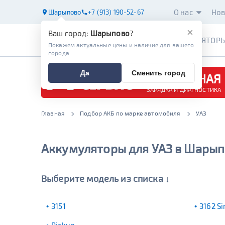
О нас
Нов
Шарыпово
+7 (913) 190-52-67
×
Ваш город:
Шарыпово
?
АККУМУЛЯТОР
Покажем актуальные цены и наличие для вашего
города.
Да
Сменить город
БЕСПЛАТНАЯ
ЗАРЯДКА И ДИАГНОСТИКА
Главная
Подбор АКБ по марке автомобиля
УАЗ
Аккумуляторы для УАЗ в Шары
Выберите модель из списка ↓
3151
3162 Si