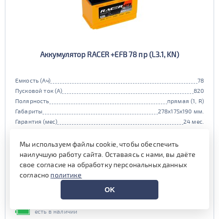
Аккумулятор RACER +EFB 78 пр (L3.1, KN)
Емкость (Ач)
78
Пусковой ток (А)
820
Полярность
прямая (1, R)
Габариты
278x175x190 мм.
Гарантия (мес)
24 мес.
Цена:
11 950 руб.
i
Мы используем файлы cookie, чтобы обеспечить
при обмене старой АКБ
аналогичного типоразмера
наилучшую работу сайта. Оставаясь с нами, вы даёте
свое согласие на обработку персональных данных
12 500 руб.
согласно
политике
Выгода на обслуживании от
OK
600 руб.*
есть в наличии