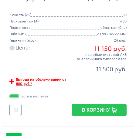
JIS B20
JIS D33
125d31
95d31
Старт-стоп
TRUCK 6V
Маркировка
Емкость (Ач)
50
да
нет
Пусковой ток (А)
480
3СТ-215
Полярность
обратная (0, L)
EFB
TRUCK A
Маркировка
Габариты
237x128x222 мм.
Гарантия (мес)
24 мес.
да
нет
6st132
6st140
Цена:
11 150 руб.
i
TRUCK B
Маркировка
при обмене старой АКБ
аналогичного типоразмера
6st190
11 500 руб.
ПОКАЗАТЬ
TRUCK C
Маркировка
Выгода на обслуживании от
6st225
600 руб.*
СБРОСИТЬ
есть в наличии
В КОРЗИНУ