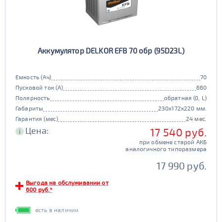
Аккумулятор DELKOR EFB 70 обр (95D23L)
Емкость (Ач)
70
Пусковой ток (А)
660
Полярность
обратная (0, L)
Габариты
230x172x220 мм.
Гарантия (мес)
24 мес.
Цена:
17 540 руб.
i
при обмене старой АКБ
аналогичного типоразмера
17 990 руб.
Выгода на обслуживании от
600 руб.*
есть в наличии