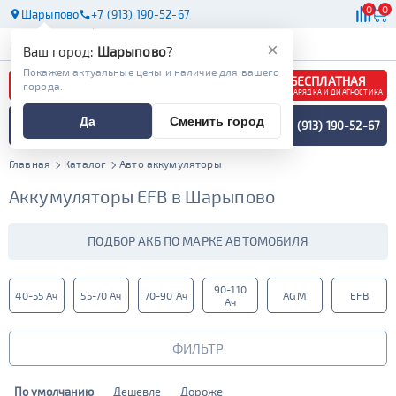
0
0
Шарыпово
+7 (913) 190-52-67
АКБ
МАСЛА
МАГАЗИНЫ
×
Ваш город:
Шарыпово
?
Покажем актуальные цены и наличие для вашего
БЕСПЛАТНАЯ
города.
ЗАРЯДКА И ДИАГНОСТИКА
ПОДБОР АККУМУЛЯТОРА
Да
Сменить город
+7 (913) 190-52-67
СПЕЦИАЛИСТОМ
МЕНЮ
Главная
Каталог
Авто аккумуляторы
Аккумуляторы EFB в Шарыпово
ПОДБОР АКБ ПО МАРКЕ АВТОМОБИЛЯ
90-110
40-55 Ач
55-70 Ач
70-90 Ач
AGM
EFB
Ач
ФИЛЬТР
По умолчанию
Дешевле
Дороже