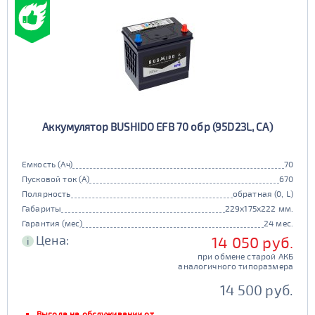
Аккумулятор BUSHIDO EFB 70 обр (95D23L, CA)
Емкость (Ач)
70
Пусковой ток (А)
670
Полярность
обратная (0, L)
Габариты
229x175x222 мм.
Гарантия (мес)
24 мес.
Цена:
14 050 руб.
i
при обмене старой АКБ
аналогичного типоразмера
14 500 руб.
Выгода на обслуживании от