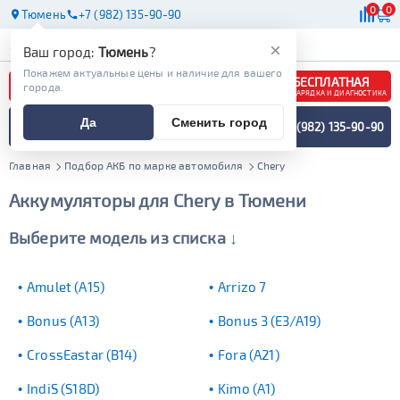
0
0
Тюмень
+7 (982) 135-90-90
АКБ
МАСЛА
МАГАЗИНЫ
×
Ваш город:
Тюмень
?
Покажем актуальные цены и наличие для вашего
БЕСПЛАТНАЯ
города.
ЗАРЯДКА И ДИАГНОСТИКА
ПОДБОР АККУМУЛЯТОРА
Да
Сменить город
+7 (982) 135-90-90
СПЕЦИАЛИСТОМ
МЕНЮ
Главная
Подбор АКБ по марке автомобиля
Chery
Аккумуляторы для Chery в Тюмени
Выберите модель из списка ↓
Amulet (A15)
Arrizo 7
Bonus (A13)
Bonus 3 (E3/A19)
CrossEastar (B14)
Fora (A21)
IndiS (S18D)
Kimo (A1)