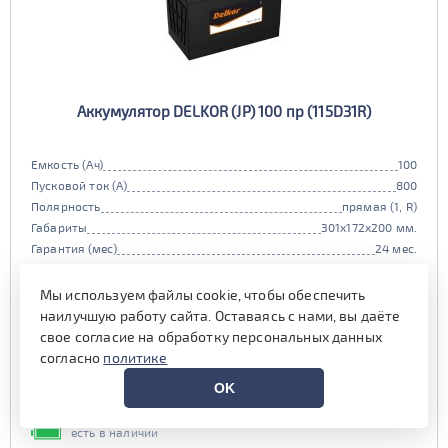
Аккумулятор DELKOR (JP) 100 пр (115D31R)
Емкость (Ач)
100
Пусковой ток (А)
800
Полярность
прямая (1, R)
Габариты
301x172x200 мм.
Гарантия (мес)
24 мес.
Цена:
16 990 руб.
i
Мы используем файлы cookie, чтобы обеспечить
при обмене старой АКБ
аналогичного типоразмера
наилучшую работу сайта. Оставаясь с нами, вы даёте
свое согласие на обработку персональных данных
17 990 руб.
согласно
политике
Выгода на обслуживании от
OK
800 руб.*
есть в наличии