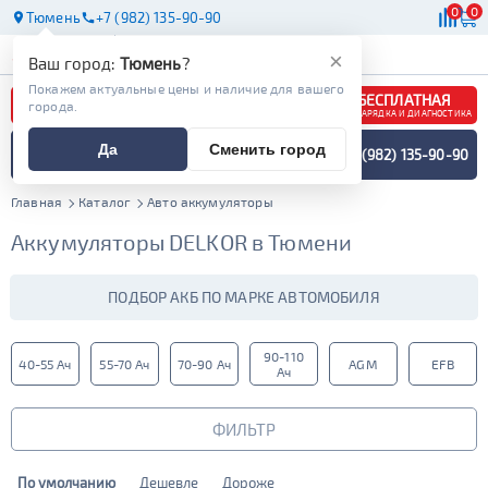
0
0
Тюмень
+7 (982) 135-90-90
АКБ
МАСЛА
МАГАЗИНЫ
×
Ваш город:
Тюмень
?
Покажем актуальные цены и наличие для вашего
БЕСПЛАТНАЯ
города.
ЗАРЯДКА И ДИАГНОСТИКА
ПОДБОР АККУМУЛЯТОРА
Да
Сменить город
+7 (982) 135-90-90
СПЕЦИАЛИСТОМ
МЕНЮ
Главная
Каталог
Авто аккумуляторы
Аккумуляторы DELKOR в Тюмени
ПОДБОР АКБ ПО МАРКЕ АВТОМОБИЛЯ
90-110
40-55 Ач
55-70 Ач
70-90 Ач
AGM
EFB
Ач
ФИЛЬТР
По умолчанию
Дешевле
Дороже