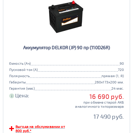
Аккумулятор DELKOR (JP) 90 пр (110D26R)
Емкость (Ач)
90
Пусковой ток (А)
720
Полярность
прямая (1, R)
Габариты
260x173x200 мм.
Гарантия (мес)
24 мес.
Цена:
16 690 руб.
i
при обмене старой АКБ
аналогичного типоразмера
17 490 руб.
Выгода на обслуживании от
800 руб.*