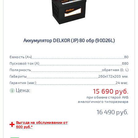
Аккумулятор DELKOR (JP) 80 обр (90D26L)
Емкость (Ач)
80
Пусковой ток (А)
680
Полярность
обратная (0, L)
Габариты
260x172x203 мм.
Гарантия (мес)
24 мес.
Цена:
15 690 руб.
i
при обмене старой АКБ
аналогичного типоразмера
16 490 руб.
Выгода на обслуживании от
600 руб.*