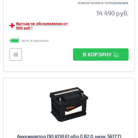
аналогичного типоразмера
JOKER
Exide
14 490 руб.
Тюменский Медведь
Bravo
Выгода на обслуживании от
Tyumen Batbear
MOLL
600 руб.*
Varta
Bosch
есть в наличии
Flagman
BatBear
Tiger
ЯМАЛ
В КОРЗИНУ
FB
SuperNova
Драйв
Solite
Deta
Tyumen Battery
Bars
Емкость (Ач)
1 - 40
Пусковой ток (А)
272 - 400
41 - 55
Полярность
Аккумулятор DELKOR 61 обр (LB2.0, низк, 56177)