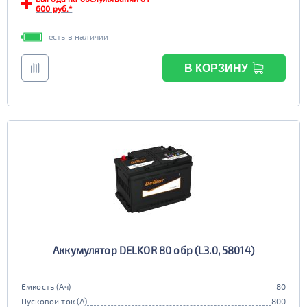
600 руб.*
6st190
есть в наличии
TRUCK C
Маркировка
6st225
В КОРЗИНУ
Аккумулятор DELKOR 80 обр (L3.0, 58014)
Емкость (Ач)
80
Пусковой ток (А)
800