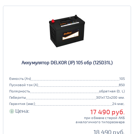
Аккумулятор DELKOR (JP) 105 обр (125D31L)
Емкость (Ач)
105
Пусковой ток (А)
850
Полярность
обратная (0, L)
Габариты
301x172x200 мм.
Гарантия (мес)
24 мес.
Цена:
17 490 руб.
i
при обмене старой АКБ
аналогичного типоразмера
18 490 руб.