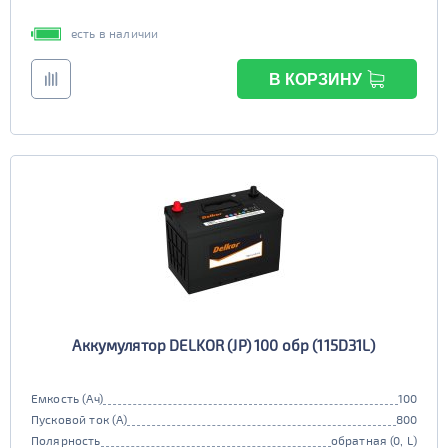
есть в наличии
В КОРЗИНУ
Аккумулятор DELKOR (JP) 100 обр (115D31L)
Емкость (Ач)
100
Пусковой ток (А)
800
Полярность
обратная (0, L)