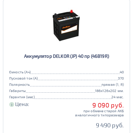
Аккумулятор DELKOR (JP) 40 пр (46B19R)
Емкость (Ач)
40
Пусковой ток (А)
370
Полярность
прямая (1, R)
Габариты
186x126x202 мм.
Гарантия (мес)
24 мес.
Цена:
9 090 руб.
i
при обмене старой АКБ
аналогичного типоразмера
9 490 руб.