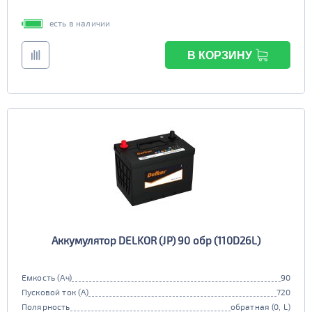
есть в наличии
В КОРЗИНУ
Аккумулятор DELKOR (JP) 90 обр (110D26L)
Емкость (Ач)
90
Пусковой ток (А)
720
Полярность
обратная (0, L)