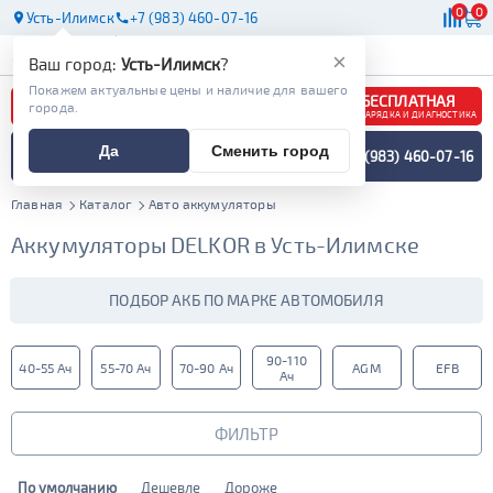
0
0
Усть-Илимск
+7 (983) 460-07-16
АКБ
МАСЛА
МАГАЗИНЫ
×
Ваш город:
Усть-Илимск
?
Покажем актуальные цены и наличие для вашего
БЕСПЛАТНАЯ
города.
ЗАРЯДКА И ДИАГНОСТИКА
ПОДБОР АККУМУЛЯТОРА
Да
Сменить город
+7 (983) 460-07-16
СПЕЦИАЛИСТОМ
МЕНЮ
Главная
Каталог
Авто аккумуляторы
Аккумуляторы DELKOR в Усть-Илимске
ПОДБОР АКБ ПО МАРКЕ АВТОМОБИЛЯ
90-110
40-55 Ач
55-70 Ач
70-90 Ач
AGM
EFB
Ач
ФИЛЬТР
По умолчанию
Дешевле
Дороже