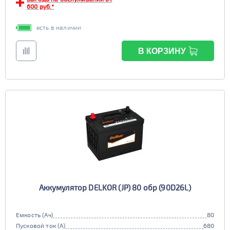
600 руб.*
6st190
есть в наличии
TRUCK C
Маркировка
6st225
В КОРЗИНУ
Аккумулятор DELKOR (JP) 80 обр (90D26L)
Емкость (Ач)
80
Пусковой ток (А)
680