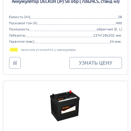
Аккумулятор DELKOR (JP) 58 обр (70B24LS, станд кл)
Емкость (Ач)
58
Пусковой ток (А)
490
Полярность
обратная (0, L)
Габариты
237x128x202 мм.
Гарантия (мес)
24 мес.
наличие уточняйте у менеджера
УЗНАТЬ ЦЕНУ