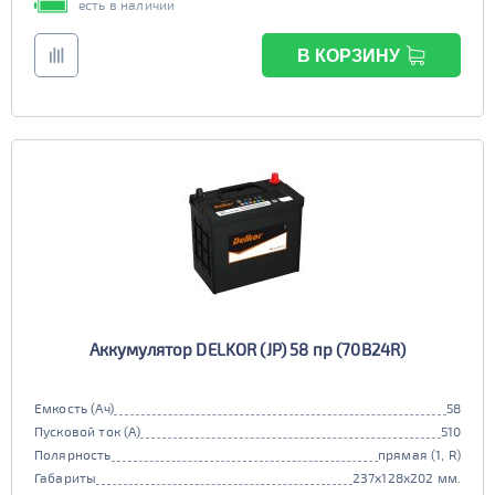
есть в наличии
В КОРЗИНУ
Аккумулятор DELKOR (JP) 58 пр (70B24R)
Емкость (Ач)
58
Пусковой ток (А)
510
Полярность
прямая (1, R)
Габариты
237x128x202 мм.