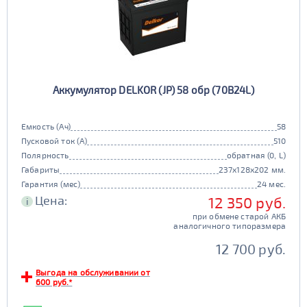
Аккумулятор DELKOR (JP) 58 обр (70B24L)
Емкость (Ач)
58
Пусковой ток (А)
510
Полярность
обратная (0, L)
Габариты
237x128x202 мм.
Гарантия (мес)
24 мес.
Цена:
12 350 руб.
i
при обмене старой АКБ
аналогичного типоразмера
12 700 руб.
Выгода на обслуживании от
600 руб.*