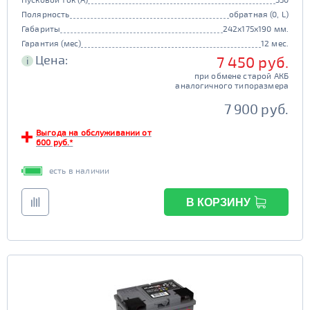
Полярность
обратная (0, L)
Габариты
242x175x190 мм.
Гарантия (мес)
12 мес.
Цена:
7 450 руб.
i
при обмене старой АКБ
аналогичного типоразмера
7 900 руб.
Выгода на обслуживании от
600 руб.*
есть в наличии
В КОРЗИНУ