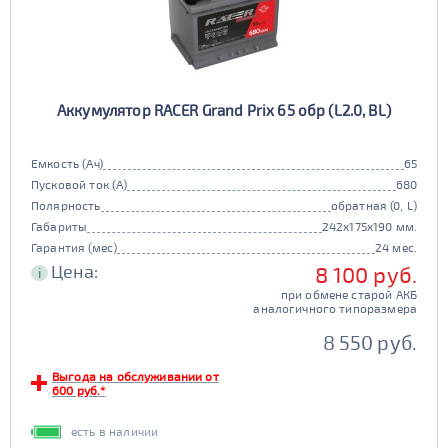
Аккумулятор RACER Grand Prix 65 обр (L2.0, BL)
Емкость (Ач)
65
Пусковой ток (А)
680
Полярность
обратная (0, L)
Габариты
242x175x190 мм.
Гарантия (мес)
24 мес.
Цена:
8 100 руб.
i
при обмене старой АКБ
аналогичного типоразмера
8 550 руб.
Выгода на обслуживании от
600 руб.*
есть в наличии