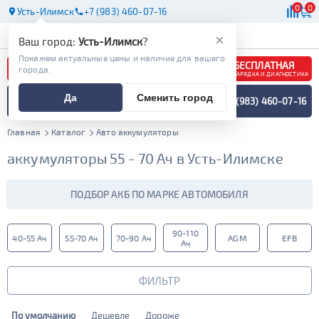
0
0
Усть-Илимск
+7 (983) 460-07-16
АКБ
МАСЛА
МАГАЗИНЫ
×
Ваш город:
Усть-Илимск
?
Покажем актуальные цены и наличие для вашего
БЕСПЛАТНАЯ
города.
ЗАРЯДКА И ДИАГНОСТИКА
ПОДБОР АККУМУЛЯТОРА
Да
Сменить город
+7 (983) 460-07-16
СПЕЦИАЛИСТОМ
МЕНЮ
Главная
Каталог
Авто аккумуляторы
аккумуляторы 55 - 70 Ач в Усть-Илимске
ПОДБОР АКБ ПО МАРКЕ АВТОМОБИЛЯ
90-110
40-55 Ач
55-70 Ач
70-90 Ач
AGM
EFB
Ач
ФИЛЬТР
По умолчанию
Дешевле
Дороже