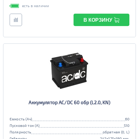
есть в наличии
В КОРЗИНУ
Аккумулятор AC/DC 60 обр (L2.0, KN)
Емкость (Ач)
60
Пусковой ток (А)
510
Полярность
обратная (0, L)
Габариты
242x175x190 мм.