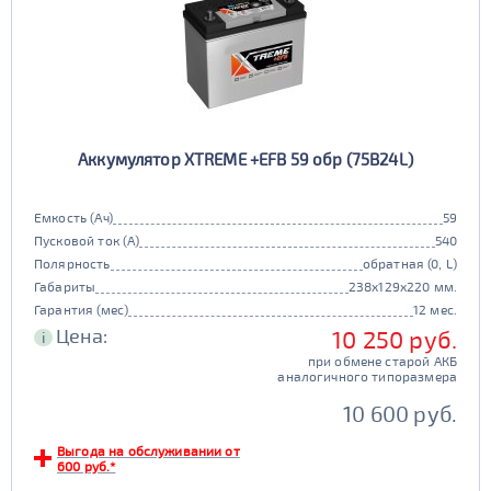
Аккумулятор XTREME +EFB 59 обр (75B24L)
Емкость (Ач)
59
Пусковой ток (А)
540
Полярность
обратная (0, L)
Габариты
238x129x220 мм.
Гарантия (мес)
12 мес.
Цена:
10 250 руб.
i
при обмене старой АКБ
аналогичного типоразмера
10 600 руб.
Выгода на обслуживании от
600 руб.*