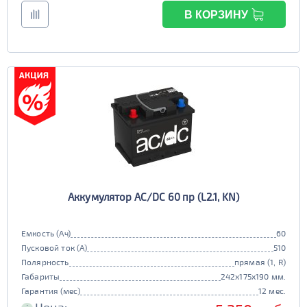
В КОРЗИНУ
Аккумулятор AC/DC 60 пр (L2.1, KN)
Емкость (Ач)
60
Пусковой ток (А)
510
Полярность
прямая (1, R)
Габариты
242x175x190 мм.
Гарантия (мес)
12 мес.