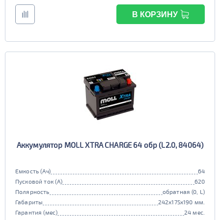
В КОРЗИНУ
Аккумулятор MOLL XTRA CHARGE 64 обр (L2.0, 84064)
Емкость (Ач)
64
Пусковой ток (А)
620
Полярность
обратная (0, L)
Габариты
242x175x190 мм.
Гарантия (мес)
24 мес.