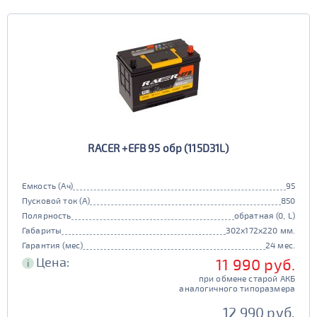
RACER +EFB 95 обр (115D31L)
Емкость (Ач)
95
Пусковой ток (А)
850
Полярность
обратная (0, L)
Габариты
302x172x220 мм.
Гарантия (мес)
24 мес.
Цена:
11 990 руб.
i
при обмене старой АКБ
аналогичного типоразмера
12 990 руб.