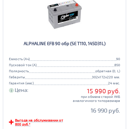
ALPHALINE EFB 90 обр (SE T110, 145D31L)
Емкость (Ач)
90
Пусковой ток (А)
850
Полярность
обратная (0, L)
Габариты
302x172x220 мм.
Гарантия (мес)
24 мес.
Цена:
15 990 руб.
i
при обмене старой АКБ
аналогичного типоразмера
16 990 руб.
Выгода на обслуживании от
800 руб.*