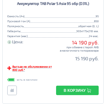
Аккумулятор TAB Polar S Asia 95 обр (D31L)
90D26
95D26
105d31
115d31
JIS B20
JIS D33
125d31
95d31
Емкость (Ач)
95
TRUCK 6V
Маркировка
Пусковой ток (А)
850
Полярность
обратная (0, L)
3СТ-215
Габариты
303x175x218 мм.
TRUCK A
Маркировка
Гарантия (мес)
24 мес.
Цена:
14 190 руб.
i
6st132
6st140
при обмене старой АКБ
TRUCK B
Маркировка
аналогичного типоразмера
6st190
15 190 руб.
TRUCK C
Маркировка
Выгода на обслуживании от
800 руб.*
6st225
есть в наличии
Класс
эконом
стандарт
В КОРЗИНУ
Обслуживаемость
улучшенные
премиум
да
нет
элит
Регион производства