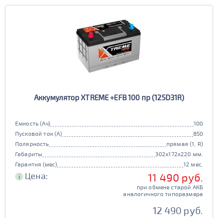
Европа
Казахстан
Длина (мм)
Китай
Россия
Белоруссия
Чехия
100 - 200
Ширина (мм)
Ю. Корея
Япония
50 - 150
201 - 250
Высота (мм)
100 - 180
151 - 200
251 - 300
Напряжение (Вольт)
Аккумулятор XTREME +EFB 100 пр (125D31R)
12В
6В
181 - 195
201 - 300
Технологии
301 - 340
Емкость (Ач)
100
Пусковой ток (А)
850
AGM
196 - 300
Полярность
прямая (1, R)
341 - 500
ПОКАЗАТЬ
да
нет
Габариты
302x172x220 мм.
Гарантия (мес)
12 мес.
Гибридный
501 - 700
Цена:
11 490 руб.
СБРОСИТЬ
i
да
нет
при обмене старой АКБ
аналогичного типоразмера
Старт-стоп
12 490 руб.
да
нет