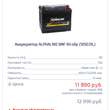
Аккумулятор ALPHALINE SMF 90 обр (105D31L)
Емкость (Ач)
90
Пусковой ток (А)
750
Полярность
обратная (0, L)
Габариты
302x172x200 мм.
Гарантия (мес)
12 мес.
Цена:
11 890 руб.
i
при обмене старой АКБ
аналогичного типоразмера
12 890 руб.
Выгода на обслуживании от