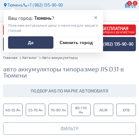
0
0
Тюмень
+7 (982) 135-90-90
АКБ
МАСЛА
МАГАЗИНЫ
×
Ваш город:
Тюмень
?
Покажем актуальные цены и наличие для вашего
БЕСПЛАТНАЯ
города.
ЗАРЯДКА И ДИАГНОСТИКА
ПОДБОР АККУМУЛЯТОРА
Да
Сменить город
+7 (982) 135-90-90
СПЕЦИАЛИСТОМ
МЕНЮ
Главная
Каталог
Авто аккумуляторы
авто аккумуляторы типоразмер JIS D31 в
Тюмени
ПОДБОР АКБ ПО МАРКЕ АВТОМОБИЛЯ
90-110
40-55 Ач
55-70 Ач
70-90 Ач
AGM
EFB
Ач
ФИЛЬТР