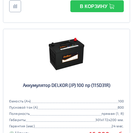
В КОРЗИНУ
Аккумулятор DELKOR (JP) 100 пр (115D31R)
Емкость (Ач)
100
Пусковой ток (А)
800
Полярность
прямая (1, R)
Габариты
301x172x200 мм.
Гарантия (мес)
24 мес.