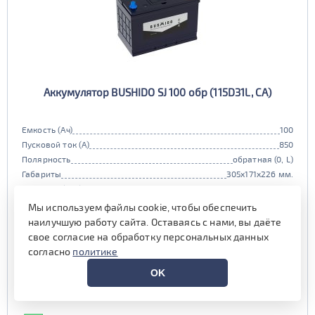
Аккумулятор BUSHIDO SJ 100 обр (115D31L, CA)
Емкость (Ач)
100
Пусковой ток (А)
850
Полярность
обратная (0, L)
Габариты
305x171x226 мм.
Гарантия (мес)
24 мес.
Цена:
14 890 руб.
i
Мы используем файлы cookie, чтобы обеспечить
наилучшую работу сайта. Оставаясь с нами, вы даёте
при обмене старой АКБ
аналогичного типоразмера
свое согласие на обработку персональных данных
согласно
политике
15 890 руб.
OK
Выгода на обслуживании от
800 руб.*