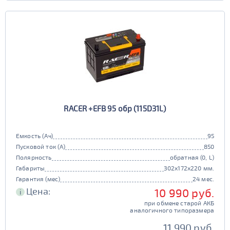
RACER +EFB 95 обр (115D31L)
Емкость (Ач)
95
Пусковой ток (А)
850
Полярность
обратная (0, L)
Габариты
302x172x220 мм.
Гарантия (мес)
24 мес.
Цена:
10 990 руб.
i
при обмене старой АКБ
аналогичного типоразмера
11 990 руб.