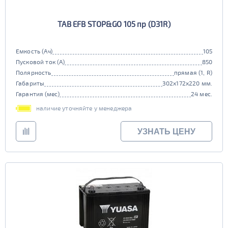
TAB EFB STOP&GO 105 пр (D31R)
Емкость (Ач)
105
Пусковой ток (А)
850
Полярность
прямая (1, R)
Габариты
302x172x220 мм.
Гарантия (мес)
24 мес.
наличие уточняйте у менеджера
УЗНАТЬ ЦЕНУ