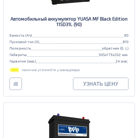
Автомобильный аккумулятор YUASA MF Black Edition
115D31L (90)
Емкость (Ач)
90
Пусковой ток (А)
810
Полярность
обратная (0, L)
Габариты
305x173x202 мм.
Гарантия (мес)
24 мес.
наличие уточняйте у менеджера
УЗНАТЬ ЦЕНУ