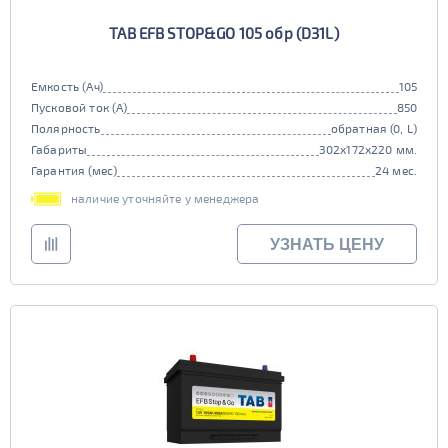
TAB EFB STOP&GO 105 обр (D31L)
Емкость (Ач)
105
Пусковой ток (А)
850
Полярность
обратная (0, L)
Габариты
302x172x220 мм.
Гарантия (мес)
24 мес.
наличие уточняйте у менеджера
УЗНАТЬ ЦЕНУ