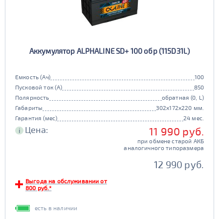
Аккумулятор ALPHALINE SD+ 100 обр (115D31L)
Емкость (Ач)
100
Пусковой ток (А)
850
Полярность
обратная (0, L)
Габариты
302x172x220 мм.
Гарантия (мес)
24 мес.
Цена:
11 990 руб.
i
при обмене старой АКБ
аналогичного типоразмера
12 990 руб.
Выгода на обслуживании от
800 руб.*
есть в наличии