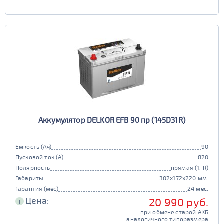
Аккумулятор DELKOR EFB 90 пр (145D31R)
Емкость (Ач)
90
Пусковой ток (А)
820
Полярность
прямая (1, R)
Габариты
302x172x220 мм.
Гарантия (мес)
24 мес.
Цена:
20 990 руб.
i
при обмене старой АКБ
аналогичного типоразмера