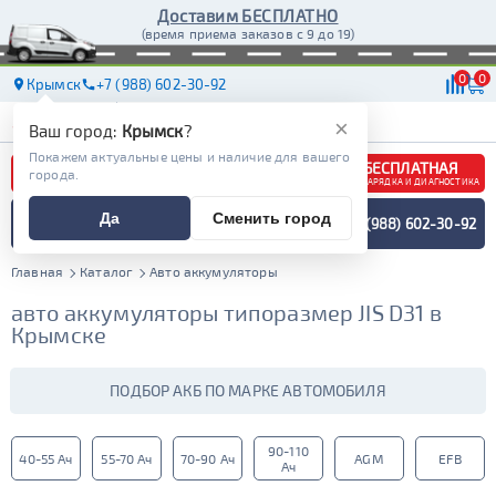
Доставим БЕСПЛАТНО
(время приема заказов с 9 до 19)
0
0
Крымск
+7 (988) 602-30-92
АКБ
МАСЛА
МАГАЗИНЫ
ДОСТАВКА
×
Ваш город:
Крымск
?
Покажем актуальные цены и наличие для вашего
БЕСПЛАТНАЯ
города.
ЗАРЯДКА И ДИАГНОСТИКА
ПОДБОР АККУМУЛЯТОРА
Да
Сменить город
+7 (988) 602-30-92
СПЕЦИАЛИСТОМ
МЕНЮ
Главная
Каталог
Авто аккумуляторы
авто аккумуляторы типоразмер JIS D31 в
Крымске
ПОДБОР АКБ ПО МАРКЕ АВТОМОБИЛЯ
90-110
40-55 Ач
55-70 Ач
70-90 Ач
AGM
EFB
Ач