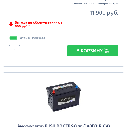
аналогичного типоразмера
Старт-стоп
11 900 руб.
да
нет
Выгода на обслуживании от
EFB
800 руб.*
да
нет
есть в наличии
В КОРЗИНУ
Аккумулятор BUSHIDO EFB 90 пр (140D31R, CA)