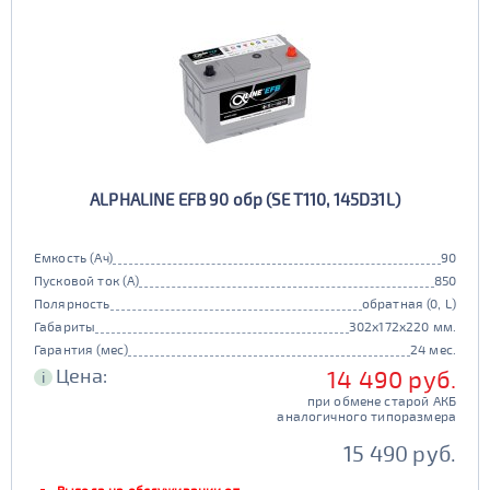
ALPHALINE EFB 90 обр (SE T110, 145D31L)
Емкость (Ач)
90
Пусковой ток (А)
850
Полярность
обратная (0, L)
Габариты
302x172x220 мм.
Гарантия (мес)
24 мес.
Цена:
14 490 руб.
i
при обмене старой АКБ
аналогичного типоразмера
15 490 руб.