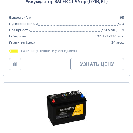
Аккумулятор RACER GT 95 пр (D31R, BL)
Емкость (Ач)
95
Пусковой ток (А)
820
Полярность
прямая (1, R)
Габариты
302x172x220 мм.
Гарантия (мес)
24 мес.
наличие уточняйте у менеджера
УЗНАТЬ ЦЕНУ