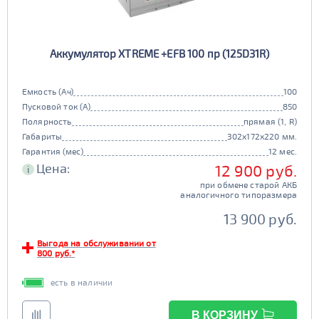
90d23
95d23
110D26
75D26
80D26
85D26
JIS D31
Маркировка
Аккумулятор XTREME +EFB 100 пр (125D31R)
90D26
95D26
105d31
115d31
JIS B20
JIS D33
125d31
95d31
Емкость (Ач)
100
TRUCK 6V
Маркировка
Пусковой ток (А)
850
Полярность
прямая (1, R)
3СТ-215
Габариты
302x172x220 мм.
TRUCK A
Маркировка
Гарантия (мес)
12 мес.
Цена:
12 900 руб.
i
6st132
6st140
при обмене старой АКБ
TRUCK B
Маркировка
аналогичного типоразмера
6st190
13 900 руб.
TRUCK C
Маркировка
Выгода на обслуживании от
800 руб.*
6st225
есть в наличии
Класс
эконом
стандарт
В КОРЗИНУ