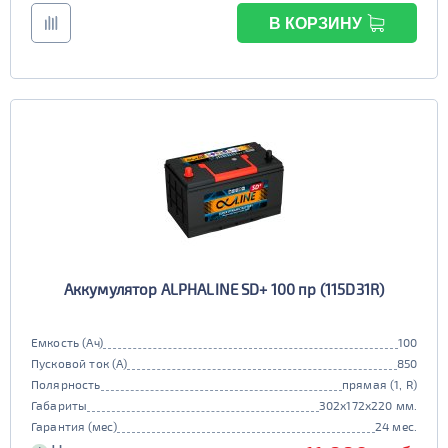
В КОРЗИНУ
Аккумулятор ALPHALINE SD+ 100 пр (115D31R)
Емкость (Ач)
100
Пусковой ток (А)
850
Полярность
прямая (1, R)
Габариты
302x172x220 мм.
Гарантия (мес)
24 мес.