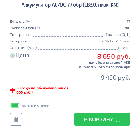
Аккумулятор AC/DC 77 обр (LB3.0, низк, KN)
90D26
95D26
105d31
115d31
JIS B20
JIS D33
125d31
95d31
Емкость (Ач)
77
TRUCK 6V
Маркировка
Пусковой ток (А)
700
Полярность
обратная (0, L)
3СТ-215
Габариты
278x175x175 мм.
TRUCK A
Маркировка
Гарантия (мес)
12 мес.
Цена:
8 690 руб.
i
6st132
6st140
при обмене старой АКБ
TRUCK B
Маркировка
аналогичного типоразмера
6st190
9 490 руб.
TRUCK C
Маркировка
Выгода на обслуживании от
600 руб.*
6st225
есть в наличии
Класс
эконом
стандарт
В КОРЗИНУ
Обслуживаемость
улучшенные
премиум
да
нет
элит
Регион производства