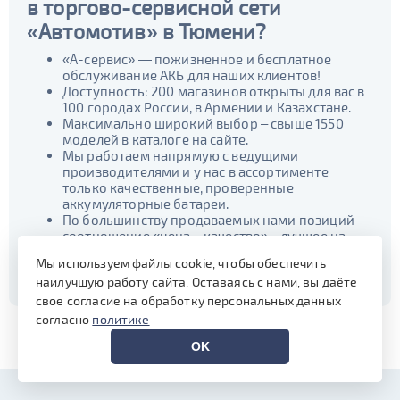
в торгово-сервисной сети
«Автомотив» в Тюмени?
«А-сервис» — пожизненное и бесплатное
обслуживание АКБ для наших клиентов!
Доступность: 200 магазинов открыты для вас в
100 городах России, в Армении и Казахстане.
Максимально широкий выбор – свыше 1550
моделей в каталоге на сайте.
Мы работаем напрямую с ведущими
производителями и у нас в ассортименте
только качественные, проверенные
аккумуляторные батареи.
По большинству продаваемых нами позиций
соотношение «цена – качество» - лучшее на
рынке.
Мы используем файлы cookie, чтобы обеспечить
Доверяйте профессионалам!
наилучшую работу сайта. Оставаясь с нами, вы даёте
свое согласие на обработку персональных данных
согласно
политике
OK