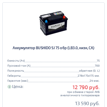
Европа
Казахстан
Длина (мм)
Китай
Россия
Белоруссия
Чехия
100 - 200
Ширина (мм)
Ю. Корея
Япония
50 - 150
201 - 250
Высота (мм)
100 - 180
151 - 200
251 - 300
Напряжение (Вольт)
Аккумулятор BUSHIDO SJ 75 обр (LB3.0, низк, CA)
12В
6В
181 - 195
201 - 300
Технологии
301 - 340
Емкость (Ач)
75
Пусковой ток (А)
700
AGM
196 - 300
Полярность
обратная (0, L)
341 - 500
ПОКАЗАТЬ
да
нет
Габариты
278x175x175 мм.
Гарантия (мес)
24 мес.
Гибридный
501 - 700
Цена:
12 790 руб.
СБРОСИТЬ
i
да
нет
при обмене старой АКБ
аналогичного типоразмера
Старт-стоп
13 590 руб.
да
нет