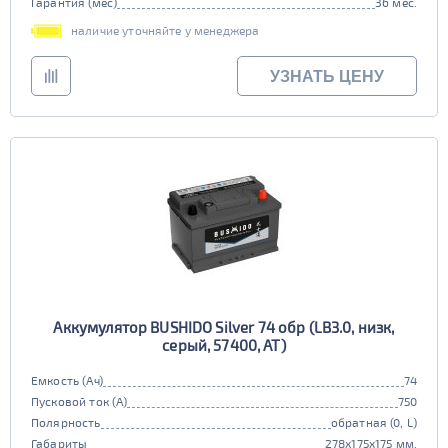
Гарантия (мес)
36 мес.
наличие уточняйте у менеджера
УЗНАТЬ ЦЕНУ
Аккумулятор BUSHIDO Silver 74 обр (LB3.0, низк,
серый, 57400, AT)
Емкость (Ач)
74
Пусковой ток (А)
750
Полярность
обратная (0, L)
Габариты
278x175x175 мм.