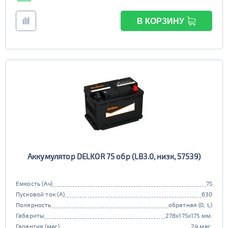
В КОРЗИНУ
Аккумулятор DELKOR 75 обр (LB3.0, низк, 57539)
Емкость (Ач)
75
Пусковой ток (А)
630
Полярность
обратная (0, L)
Габариты
278x175x175 мм.
Гарантия (мес)
24 мес.