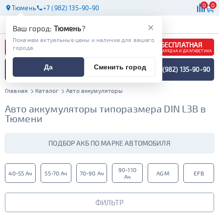
0
0
Тюмень
+7 (982) 135-90-90
АКБ
МАСЛА
МАГАЗИНЫ
×
Ваш город:
Тюмень
?
Покажем актуальные цены и наличие для вашего
БЕСПЛАТНАЯ
города.
ЗАРЯДКА И ДИАГНОСТИКА
ПОДБОР АККУМУЛЯТОРА
Да
Сменить город
+7 (982) 135-90-90
СПЕЦИАЛИСТОМ
МЕНЮ
Главная
Каталог
Авто аккумуляторы
Авто аккумуляторы типоразмера DIN L3B в
Тюмени
ПОДБОР АКБ ПО МАРКЕ АВТОМОБИЛЯ
90-110
40-55 Ач
55-70 Ач
70-90 Ач
AGM
EFB
Ач
ФИЛЬТР