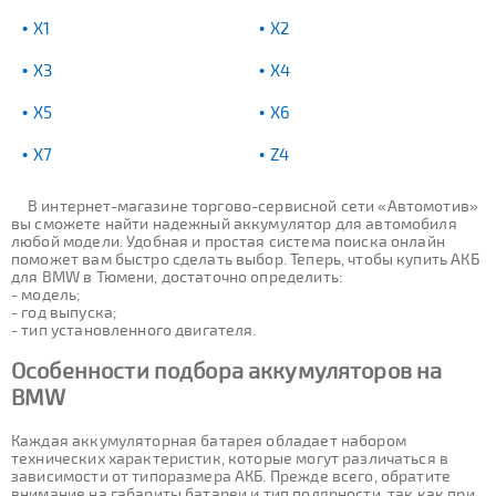
X1
X2
X3
X4
X5
X6
X7
Z4
В интернет-магазине торгово-сервисной сети «Автомотив»
вы сможете найти надежный аккумулятор для автомобиля
любой модели. Удобная и простая система поиска онлайн
поможет вам быстро сделать выбор. Теперь, чтобы купить АКБ
для BMW в Тюмени, достаточно определить:
- модель;
- год выпуска;
- тип установленного двигателя.
Особенности подбора аккумуляторов на
BMW
Каждая аккумуляторная батарея обладает набором
технических характеристик, которые могут различаться в
зависимости от типоразмера АКБ. Прежде всего, обратите
внимание на габариты батареи и тип полярности, так как при