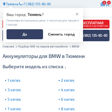
0
0
Тюмень
+7 (982) 135-90-90
АКБ
МАСЛА
МАГАЗИНЫ
×
Ваш город:
Тюмень
?
Покажем актуальные цены и наличие для вашего
БЕСПЛАТНАЯ
города.
ЗАРЯДКА И ДИАГНОСТИКА
ПОДБОР АККУМУЛЯТОРА
Да
Сменить город
+7 (982) 135-90-90
СПЕЦИАЛИСТОМ
МЕНЮ
Главная
Подбор АКБ по марке автомобиля
BMW
Аккумуляторы для BMW в Тюмени
Выберите модель из списка ↓
1 series
2 series
3 series
4 series
5 series
6 series
7 series
8 series