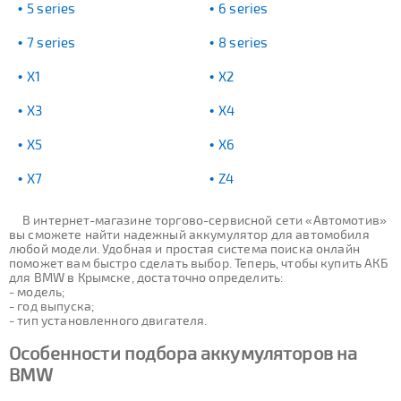
5 series
6 series
7 series
8 series
X1
X2
X3
X4
X5
X6
X7
Z4
В интернет-магазине торгово-сервисной сети «Автомотив»
вы сможете найти надежный аккумулятор для автомобиля
любой модели. Удобная и простая система поиска онлайн
поможет вам быстро сделать выбор. Теперь, чтобы купить АКБ
для BMW в Крымске, достаточно определить:
- модель;
- год выпуска;
- тип установленного двигателя.
Особенности подбора аккумуляторов на
BMW