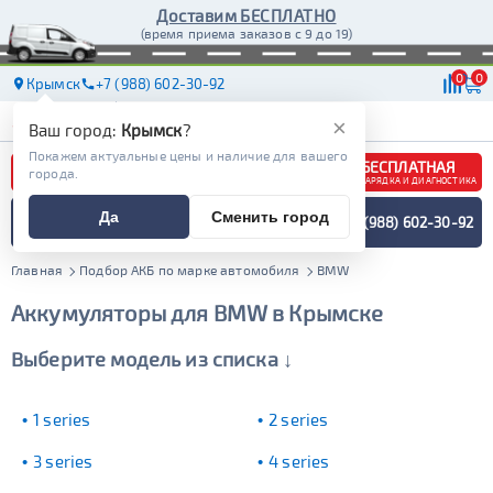
Доставим БЕСПЛАТНО
(время приема заказов с 9 до 19)
0
0
Крымск
+7 (988) 602-30-92
АКБ
МАСЛА
МАГАЗИНЫ
ДОСТАВКА
×
Ваш город:
Крымск
?
Покажем актуальные цены и наличие для вашего
БЕСПЛАТНАЯ
города.
ЗАРЯДКА И ДИАГНОСТИКА
ПОДБОР АККУМУЛЯТОРА
Да
Сменить город
+7 (988) 602-30-92
СПЕЦИАЛИСТОМ
МЕНЮ
Главная
Подбор АКБ по марке автомобиля
BMW
Аккумуляторы для BMW в Крымске
Выберите модель из списка ↓
1 series
2 series
3 series
4 series