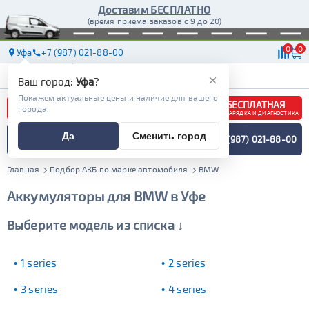
Доставим БЕСПЛАТНО
(время приема заказов с 9 до 20)
0
0
Уфа
+7 (987) 021-88-00
АКБ
МАСЛА
МАГАЗИНЫ
ДОСТАВКА
×
Ваш город:
Уфа
?
Покажем актуальные цены и наличие для вашего
БЕСПЛАТНАЯ
города.
ЗАРЯДКА И ДИАГНОСТИКА
ПОДБОР АККУМУЛЯТОРА
Да
Сменить город
+7 (987) 021-88-00
СПЕЦИАЛИСТОМ
МЕНЮ
Главная
Подбор АКБ по марке автомобиля
BMW
Аккумуляторы для BMW в Уфе
Выберите модель из списка ↓
1 series
2 series
3 series
4 series