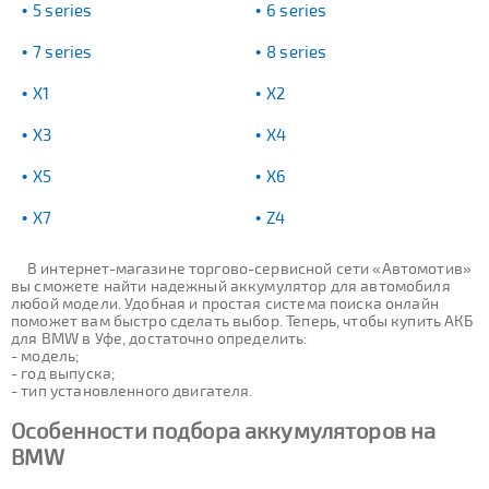
5 series
6 series
7 series
8 series
X1
X2
X3
X4
X5
X6
X7
Z4
В интернет-магазине торгово-сервисной сети «Автомотив»
вы сможете найти надежный аккумулятор для автомобиля
любой модели. Удобная и простая система поиска онлайн
поможет вам быстро сделать выбор. Теперь, чтобы купить АКБ
для BMW в Уфе, достаточно определить:
- модель;
- год выпуска;
- тип установленного двигателя.
Особенности подбора аккумуляторов на
BMW