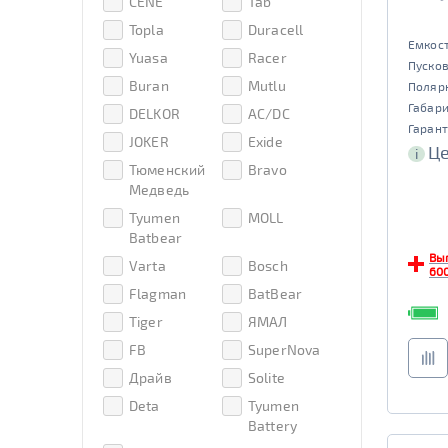
CENE
Tab
Аком
Аком
Reaktor
Topla
Duracell
Емкост
АКОМ ЗИМА
Yuasa
Racer
Пусков
Buran
Mutlu
Поляр
Габар
DELKOR
AC/DC
Гарант
JOKER
Exide
Це
i
Тюменский
Bravo
Медведь
Tyumen
MOLL
Batbear
Вы
Varta
Bosch
600
Flagman
BatBear
Tiger
ЯМАЛ
FB
SuperNova
Драйв
Solite
Deta
Tyumen
Battery