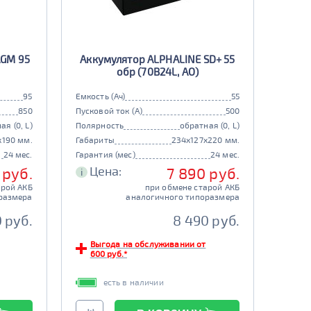
AGM 95
Аккумулятор ALPHALINE SD+ 55
обр (70B24L, AO)
95
Емкость (Ач)
55
850
Пусковой ток (А)
500
ая (0, L)
Полярность
обратная (0, L)
x190 мм.
Габариты
234x127x220 мм.
24 мес.
Гарантия (мес)
24 мес.
Цена:
 руб.
7 890 руб.
i
арой АКБ
при обмене старой АКБ
размера
аналогичного типоразмера
 руб.
8 490 руб.
Выгода на обслуживании от
600 руб.*
есть в наличии