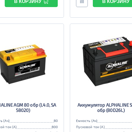
В КОРЗИНУ
В КОРЗИНУ
ALINE AGM 80 обр (L4.0, SA
Аккумулятор ALPHALINE 
58020)
обр (80D26L)
ь (Ач)
80
Емкость (Ач)
ой ток (А)
800
Пусковой ток (А)