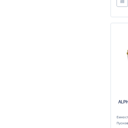
ALPH
Емкост
Пусков