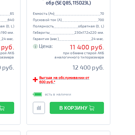
обр (SE Q85, 115D23L)
65
Емкость (Ач)
70
640
Пусковой ток (А)
700
ая (0, L)
Полярность
обратная (0, L)
x190 мм.
Габариты
230x172x220 мм.
24 мес.
Гарантия (мес)
24 мес.
Цена:
 руб.
11 400 руб.
i
арой АКБ
при обмене старой АКБ
размера
аналогичного типоразмера
0 руб.
12 400 руб.
Выгода на обслуживании от
600 руб.*
есть в наличии
В КОРЗИНУ