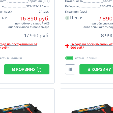
ность
обратная (0, L)
Полярность
обратн
иты
315x175x190 мм.
Габариты
260x172
ия (мес)
24 мес.
Гарантия (мес)
на:
Цена:
16 890 руб.
7 890
i
при обмене старой АКБ
при обмене ст
аналогичного типоразмера
аналогичного типо
17 990 руб.
8 990
года на обслуживании от
Выгода на обслуживании от
 руб.*
600 руб.*
есть в наличии
есть в наличии
В КОРЗИНУ
В КОРЗИНУ