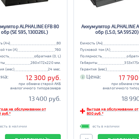
мулятор ALPHALINE EFB 80
Аккумулятор ALPHALINE 
обр (SE S95, 130D26L)
обр (L5.0, SA 59520)
ь (Ач)
80
Емкость (Ач)
ой ток (А)
760
Пусковой ток (А)
ность
обратная (0, L)
Полярность
обратн
иты
260x172x220 мм.
Габариты
353x175
ия (мес)
24 мес.
Гарантия (мес)
на:
Цена:
12 300 руб.
17 790
i
при обмене старой АКБ
при обмене ст
аналогичного типоразмера
аналогичного типо
13 400 руб.
18 990
года на обслуживании от
Выгода на обслуживании от
 руб.*
800 руб.*
есть в наличии
есть в наличии