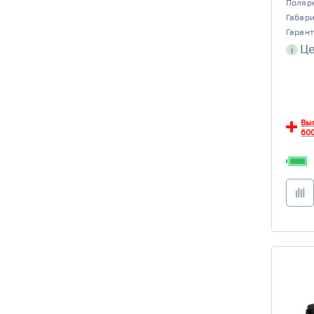
Поляр
Габар
Гарант
Це
i
Вы
600