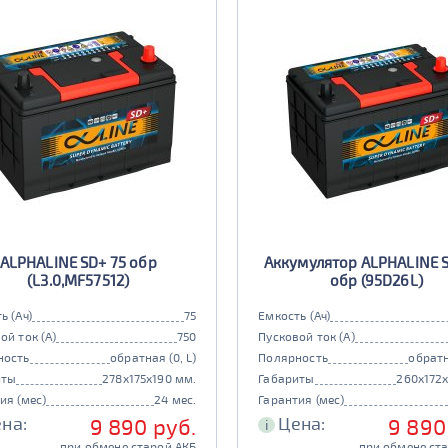
ALPHALINE SD+ 75 обр
Аккумулятор ALPHALINE 
(L3.0,MF57512)
обр (95D26L)
ь (Ач)
75
Емкость (Ач)
ой ток (А)
750
Пусковой ток (А)
ность
обратная (0, L)
Полярность
обратн
иты
278x175x190 мм.
Габариты
260x172
ия (мес)
24 мес.
Гарантия (мес)
на:
Цена:
9 890 руб.
9 890
i
при обмене старой АКБ
при обмене ст