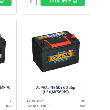
В КОРЗИНУ
SMF 70
ALPHALINE SD+ 60 обр
(L2.0,MF56019)
70
Емкость (Ач)
60
600
Пусковой ток (А)
600