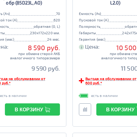
обр (85D23L, AO)
L2.0)
ь (Ач)
70
Емкость (Ач)
ой ток (А)
620
Пусковой ток (А)
ность
обратная (0, L)
Полярность
обратн
иты
230x172x220 мм.
Габариты
242x175
ия (мес)
24 мес.
Гарантия (мес)
на:
Цена:
8 590 руб.
10 500
i
при обмене старой АКБ
при обмене ст
аналогичного типоразмера
аналогичного типо
9 590 руб.
11 50
года на обслуживании от
Выгода на обслуживании от
 руб.*
600 руб.*
есть в наличии
есть в наличии
В КОРЗИНУ
В КОРЗИНУ