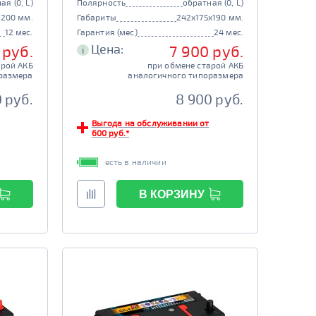
ая (0, L)
Полярность
обратная (0, L)
x200 мм.
Габариты
242x175x190 мм.
12 мес.
Гарантия (мес)
24 мес.
Цена:
 руб.
7 900 руб.
i
арой АКБ
при обмене старой АКБ
размера
аналогичного типоразмера
 руб.
8 900 руб.
Выгода на обслуживании от
600 руб.*
есть в наличии
В КОРЗИНУ