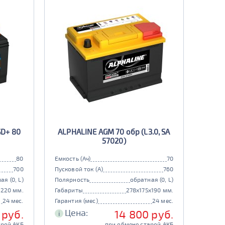
SD+ 80
ALPHALINE AGM 70 обр (L3.0, SA
57020)
80
Емкость (Ач)
70
700
Пусковой ток (А)
760
ая (0, L)
Полярность
обратная (0, L)
x220 мм.
Габариты
278x175x190 мм.
24 мес.
Гарантия (мес)
24 мес.
Цена:
 руб.
14 800 руб.
i
арой АКБ
при обмене старой АКБ