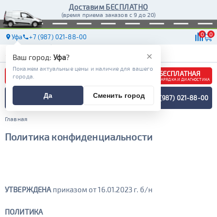
Доставим БЕСПЛАТНО
(время приема заказов с 9 до 20)
0
0
Уфа
+7 (987) 021-88-00
АКБ
МАСЛА
МАГАЗИНЫ
ДОСТАВКА
×
Ваш город:
Уфа
?
Покажем актуальные цены и наличие для вашего
БЕСПЛАТНАЯ
города.
ЗАРЯДКА И ДИАГНОСТИКА
ПОДБОР АККУМУЛЯТОРА
Да
Сменить город
+7 (987) 021-88-00
СПЕЦИАЛИСТОМ
МЕНЮ
Главная
Политика конфиденциальности
УТВЕРЖДЕНА
приказом от 16.01.2023 г. б/н
ПОЛИТИКА