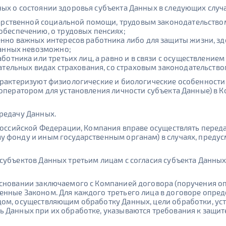
ых о состоянии здоровья субъекта Данных в следующих случ
ударственной социальной помощи, трудовым законодательство
обеспечению, о трудовых пенсиях;
енно важных интересов работника либо для защиты жизни, з
Данных невозможно;
ботника или третьих лиц, а равно и в связи с осуществлением
зательных видах страхования, со страховым законодательство
арактеризуют физиологические и биологические особенности
 оператором для установления личности субъекта Данные) в 
редачу Данных.
 Российской Федерации, Компания вправе осуществлять пере
у фонду и иным государственным органам) в случаях, преду
субъектов Данных третьим лицам с согласия субъекта Данных
основании заключаемого с Компанией договора (поручения о
нные Законом. Для каждого третьего лица в договоре опреде
цом, осуществляющим обработку Данных, цели обработки, уст
 Данных при их обработке, указываются требования к защит