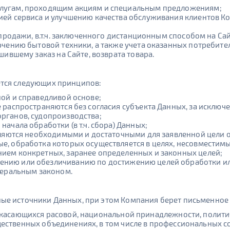
лугам, проходящим акциям и специальным предложениям;
ией сервиса и улучшению качества обслуживания клиентов К
-продажи, в.т.ч. заключенного дистанционным способом на Сай
ючению бытовой техники, а также учета оказанных потребите
шившему заказ на Сайте, возврата товара.
ется следующих принципов:
ой и справедливой основе;
 распространяются без согласия субъекта Данных, за исключ
рганов, судопроизводства;
ачала обработки (в т.ч. сбора) Данных;
вляются необходимыми и достаточными для заявленной цели 
, обработка которых осуществляется в целях, несовместимы
ием конкретных, заранее определенных и законных целей;
нию или обезличиванию по достижению целей обработки или
деральным законом.
е источники Данных, при этом Компания берет письменное с
 касающихся расовой, национальной принадлежности, полити
ественных объединениях, в том числе в профессиональных с