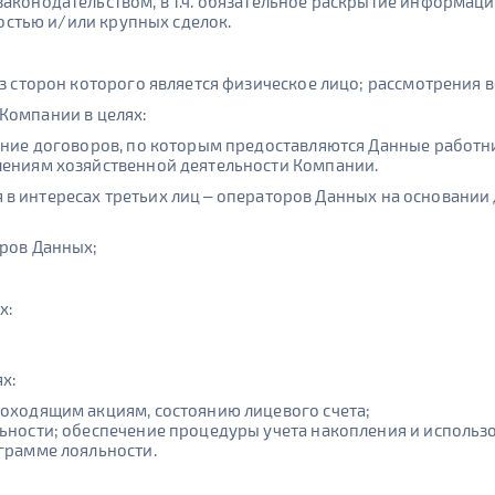
аконодательством, в т.ч. обязательное раскрытие информаци
ностью и/или крупных сделок.
з сторон которого является физическое лицо; рассмотрения
Компании в целях:
ение договоров, по которым предоставляются Данные работн
лениям хозяйственной деятельности Компании.
в интересах третьих лиц – операторов Данных на основании
ров Данных;
х:
х:
оходящим акциям, состоянию лицевого счета;
ьности; обеспечение процедуры учета накопления и использ
грамме лояльности.