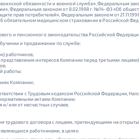
О воинской обязанности и военной службе», Федеральным зако
и», Федеральным законом от 8.02.1998 г. №14-ФЗ «Об общест
щите прав потребителей», Федеральным законом от 21.11.1996
«Об обязательном медицинском страховании в Российской Фед
ового и пенсионного законодательства Российской Федерации
обучении и продвижении по службе;
к) работников;
 представления интересов Компании перед третьими лицами)
ов;
й работы;
ниях Компании;
оответствии с Трудовым кодексом Российской Федерации, На
 нормативными актами Компании;
 и/или от несчастных случаев.
я трудового договора с лицами, претендующими на открыты
 являющихся работниками, в целях: