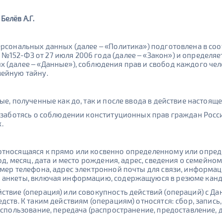
елёв А.Г.
сональных данных (далее – «Политика») подготовлена в соотве
52-ФЗ от 27 июля 2006 года (далее – «Закон») и определяет 
(далее – «Данные»), соблюдения прав и свобод каждого чело
мейную тайну.
е, полученные как до, так и после ввода в действие настоящ
е заботясь о соблюдении конституционных прав граждан Росс
.
тносящаяся к прямо или косвенно определенному или опреде
год, месяц, дата и место рождения, адрес, сведения о семей
омер телефона, адрес электронной почты для связи, информац
 анкеты, включая информацию, содержащуюся в резюме канди
ствие (операция) или совокупность действий (операций) с Д
ств. К таким действиям (операциям) относятся: сбор, запись
использование, передача (распространение, предоставление, д