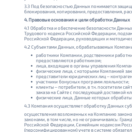
3.3 Под безопасностью Данных понимается защищ
блокирования, копирования, предоставления, ра
4. Правовые основания и цели обработки Данных
4.1 Обработка и обеспечение безопасности Данны
Трудового кодекса Российской Федерации, подза
Российской Федерации, руководящих и методичес
4.2 Субъектами Данных, обрабатываемых Компани
работники Компании, родственники работни
предоставляются работником;
лица, входящие в органы управления Компа
физические лица, с которыми Компанией за
представители юридических лиц – контраге
участники бонусных программ лояльности;
клиенты – потребители, в т.ч. посетители с
заказа на Сайте с последующей доставкой кл
физические лица, Данные которых обрабатыв
4.3 Компания осуществляет обработку Данных суб
осуществления возложенных на Компанию законо
законами, в том числе, но не ограничиваясь: Г
Российской Федерации, Семейным кодексом Росси
(персонифицированном) учете в системе обязател