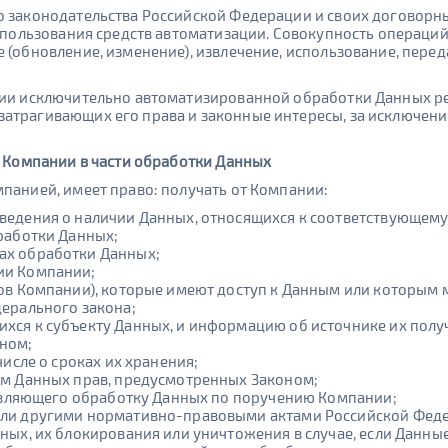
го законодательства Российской Федерации и своих договорн
использования средств автоматизации. Совокупность операций
 (обновление, изменение), извлечение, использование, переда
вании исключительно автоматизированной обработки Данных
затрагивающих его права и законные интересы, за исключен
е Компании в части обработки Данных
мпанией, имеет право: получать от Компании:
ведения о наличии Данных, относящихся к соответствующему
работки Данных;
ах обработки Данных;
ии Компании;
ков Компании), которые имеют доступ к Данным или которым 
дерального закона;
хся к субъекту Данных, и информацию об источнике их получ
ном;
числе о сроках их хранения;
ом Данных прав, предусмотренных Законом;
ствляющего обработку Данных по поручению Компании;
или другими нормативно-правовыми актами Российской Фед
ных, их блокирования или уничтожения в случае, если Данн