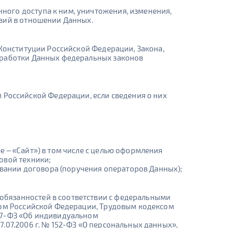
ого доступа к ним, уничтожения, изменения,
вий в отношении Данных.
 Конституции Российской Федерации, Закона,
бработки Данных федеральных законов
 Российской Федерации, если сведения о них
ее – «Сайт») в том числе с целью оформления
товой техники;
овании договора (поручения операторов Данных);
обязанностей в соответствии с федеральными
сом Российской Федерации, Трудовым кодексом
27-ФЗ «Об индивидуальном
.07.2006 г. № 152-ФЗ «О персональных данных»,