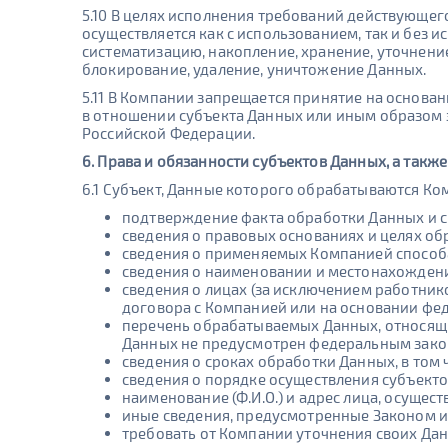
5.10 В целях исполнения требований действующе
осуществляется как с использованием, так и без 
систематизацию, накопление, хранение, уточнение
блокирование, удаление, уничтожение Данных.
5.11 В Компании запрещается принятие на осно
в отношении субъекта Данных или иным образом 
Российской Федерации.
6. Права и обязанности субъектов Данных, а такж
6.1 Субъект, Данные которого обрабатываются Ко
подтверждение факта обработки Данных и с
сведения о правовых основаниях и целях об
сведения о применяемых Компанией способ
сведения о наименовании и местонахожден
сведения о лицах (за исключением работни
договора с Компанией или на основании фе
перечень обрабатываемых Данных, относящи
Данных не предусмотрен федеральным зако
сведения о сроках обработки Данных, в том 
сведения о порядке осуществления субъект
наименование (Ф.И.О.) и адрес лица, осуще
иные сведения, предусмотренные Законом 
требовать от Компании уточнения своих Дан