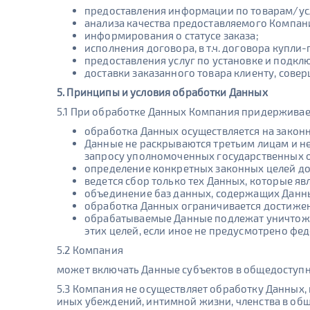
предоставления информации по товарам/ус
анализа качества предоставляемого Компан
информирования о статусе заказа;
исполнения договора, в т.ч. договора купли
предоставления услуг по установке и подкл
доставки заказанного товара клиенту, совер
5. Принципы и условия обработки Данных
5.1 При обработке Данных Компания придержива
обработка Данных осуществляется на законн
Данные не раскрываются третьим лицам и не
запросу уполномоченных государственных о
определение конкретных законных целей до н
ведется сбор только тех Данных, которые я
объединение баз данных, содержащих Данные
обработка Данных ограничивается достижен
обрабатываемые Данные подлежат уничтоже
этих целей, если иное не предусмотрено фе
5.2 Компания
может включать Данные субъектов в общедоступны
5.3 Компания не осуществляет обработку Данных,
иных убеждений, интимной жизни, членства в общ