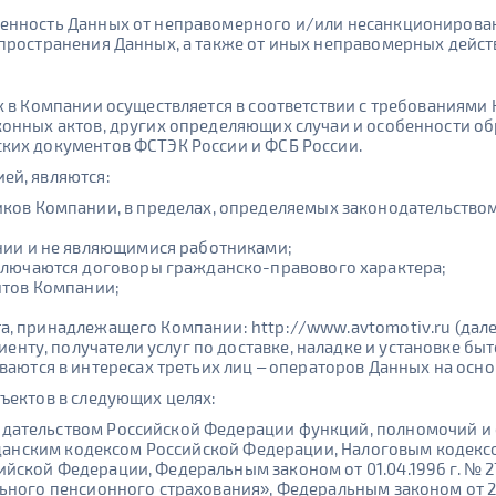
енность Данных от неправомерного и/или несанкционированн
спространения Данных, а также от иных неправомерных дейст
х в Компании осуществляется в соответствии с требованиями
конных актов, других определяющих случаи и особенности о
ких документов ФСТЭК России и ФСБ России.
ей, являются:
ков Компании, в пределах, определяемых законодательством
нии и не являющимися работниками;
ключаются договоры гражданско-правового характера;
нтов Компании;
айта, принадлежащего Компании: http://www.avtomotiv.ru (дал
иенту, получатели услуг по доставке, наладке и установке бы
аются в интересах третьих лиц – операторов Данных на осн
ъектов в следующих целях:
дательством Российской Федерации функций, полномочий и 
ражданским кодексом Российской Федерации, Налоговым кодек
йской Федерации, Федеральным законом от 01.04.1996 г. № 
ьного пенсионного страхования», Федеральным законом от 27