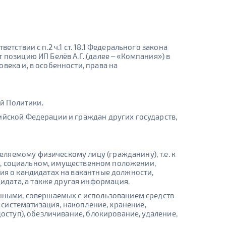
тствии с п.2 ч.1 ст. 18.1 Федерального закона
позицию ИП Белёв А.Г. (далее – «Компания») в
века и, в особенности, права на
ей Политики.
ийской Федерации и граждан других государств,
ляемому физическому лицу (гражданину), т.е. к
ном, социальном, имущественном положении,
ия о кандидатах на вакантные должности,
дата, а также другая информация.
анными, совершаемых с использованием средств
, систематизация, накопление, хранение,
оступ), обезличивание, блокирование, удаление,