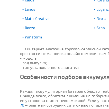
Kalos
Koran
Lanos
Leganz
Matiz Creative
Nexia
Rezzo
Sens
Winstorm
В интернет-магазине торгово-сервисной се
простая система поиска онлайн поможет вам б
- модель;
- год выпуска;
- тип установленного двигателя.
Особенности подбора аккумул
Каждая аккумуляторная батарея обладает наб
Прежде всего, обратите внимание на габариты
ее установка станет невозможной. Если у вас
70
– опытный сотрудник сети окажет операти