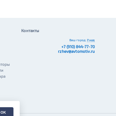
Контакты
Ваш город:
Ржев
+7 (910) 844-77-70
rzhev@avtomotiv.ru
яторы
ти
ара
OK