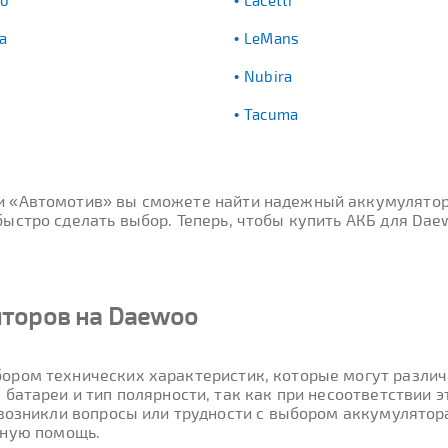
do
Lacetti
a
LeMans
Nubira
Tacuma
ти «Автомотив» вы сможете найти надежный аккумулятор
ыстро сделать выбор. Теперь, чтобы купить АКБ для Dae
яторов на Daewoo
ором технических характеристик, которые могут различа
 батареи и тип полярности, так как при несоответствии
 возникли вопросы или трудности с выбором аккумулято
вную помощь.