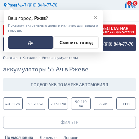
0
0
Ржев
+7 (910) 844-77-70
АКБ
МАСЛА
МАГАЗИНЫ
×
Ваш город:
Ржев
?
Покажем актуальные цены и наличие для вашего
БЕСПЛАТНАЯ
города.
ЗАРЯДКА И ДИАГНОСТИКА
ПОДБОР АККУМУЛЯТОРА
Да
Сменить город
+7 (910) 844-77-70
СПЕЦИАЛИСТОМ
МЕНЮ
Главная
Каталог
Авто аккумуляторы
аккумуляторы 55 Ач в Ржеве
ПОДБОР АКБ ПО МАРКЕ АВТОМОБИЛЯ
90-110
40-55 Ач
55-70 Ач
70-90 Ач
AGM
EFB
Ач
ФИЛЬТР
По умолчанию
Дешевле
Дороже