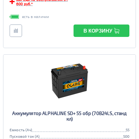
600 руб.*
есть в наличии
В КОРЗИНУ
Аккумулятор ALPHALINE SD+ 55 обр (70B24LS, станд
кл)
Емкость (Ач)
55
Пусковой ток (А)
500