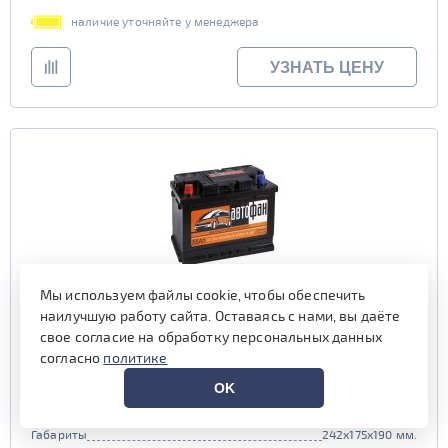
наличие уточняйте у менеджера
УЗНАТЬ ЦЕНУ
Мы используем файлы cookie, чтобы обеспечить
наилучшую работу сайта. Оставаясь с нами, вы даёте
Аккумулятор АВТОФАН 55 пр (L2.1)
свое согласие на обработку персональных данных
согласно
политике
Емкость (Ач)
55
OK
Пусковой ток (А)
420
Полярность
прямая (1, R)
Габариты
242x175x190 мм.