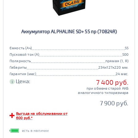
Аккумулятор ALPHALINE SD+ 55 пр (70B24R)
Емкость (Ач)
55
Пусковой ток (А)
500
Полярность
прямая (1, R)
Габариты
234x127x220 мм.
Гарантия (мес)
24 мес.
Цена:
7 400 руб.
i
при обмене старой АКБ
аналогичного типоразмера
7 900 руб.
Выгода на обслуживании от
600 руб.*
есть в наличии