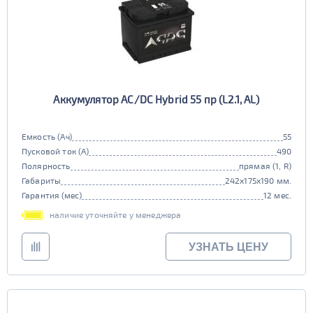
Аккумулятор AC/DC Hybrid 55 пр (L2.1, AL)
Емкость (Ач)
55
Пусковой ток (А)
490
Полярность
прямая (1, R)
Габариты
242x175x190 мм.
Гарантия (мес)
12 мес.
наличие уточняйте у менеджера
УЗНАТЬ ЦЕНУ