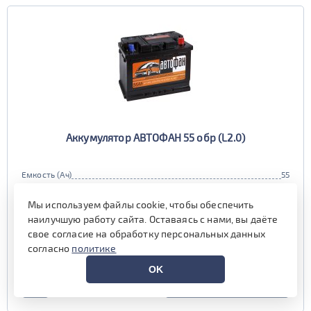
Аккумулятор АВТОФАН 55 обр (L2.0)
Емкость (Ач)
55
Пусковой ток (А)
420
Полярность
Мы используем файлы cookie, чтобы обеспечить
обратная (0, L)
Габариты
наилучшую работу сайта. Оставаясь с нами, вы даёте
242x177x190 мм.
Гарантия (мес)
свое согласие на обработку персональных данных
6 мес.
согласно
политике
наличие уточняйте у менеджера
OK
УЗНАТЬ ЦЕНУ