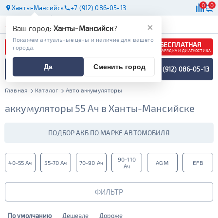
0
0
Ханты-Мансийск
+7 (912) 086-05-13
АКБ
МАСЛА
МАГАЗИНЫ
×
Ваш город:
Ханты-Мансийск
?
Покажем актуальные цены и наличие для вашего
БЕСПЛАТНАЯ
города.
ЗАРЯДКА И ДИАГНОСТИКА
ПОДБОР АККУМУЛЯТОРА
Да
Сменить город
+7 (912) 086-05-13
СПЕЦИАЛИСТОМ
МЕНЮ
Главная
Каталог
Авто аккумуляторы
аккумуляторы 55 Ач в Ханты-Мансийске
ПОДБОР АКБ ПО МАРКЕ АВТОМОБИЛЯ
90-110
40-55 Ач
55-70 Ач
70-90 Ач
AGM
EFB
Ач
ФИЛЬТР
По умолчанию
Дешевле
Дороже