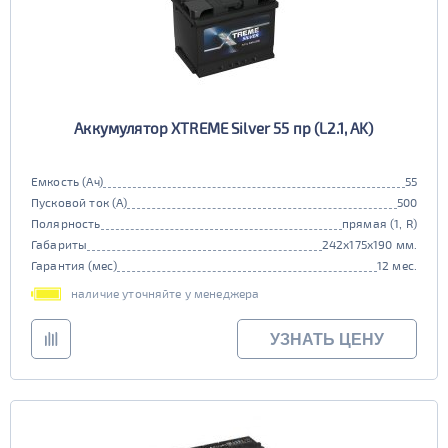
Аккумулятор XTREME Silver 55 пр (L2.1, AK)
Емкость (Ач)
55
Пусковой ток (А)
500
Полярность
прямая (1, R)
Габариты
242x175x190 мм.
Гарантия (мес)
12 мес.
наличие уточняйте у менеджера
УЗНАТЬ ЦЕНУ