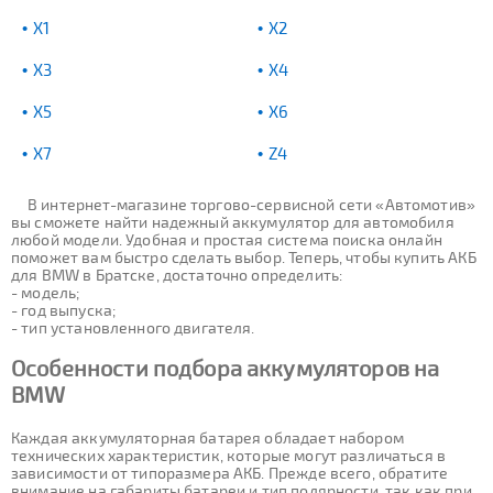
X1
X2
X3
X4
X5
X6
X7
Z4
В интернет-магазине торгово-сервисной сети «Автомотив»
вы сможете найти надежный аккумулятор для автомобиля
любой модели. Удобная и простая система поиска онлайн
поможет вам быстро сделать выбор. Теперь, чтобы купить АКБ
для BMW в Братске, достаточно определить:
- модель;
- год выпуска;
- тип установленного двигателя.
Особенности подбора аккумуляторов на
BMW
Каждая аккумуляторная батарея обладает набором
технических характеристик, которые могут различаться в
зависимости от типоразмера АКБ. Прежде всего, обратите
внимание на габариты батареи и тип полярности, так как при