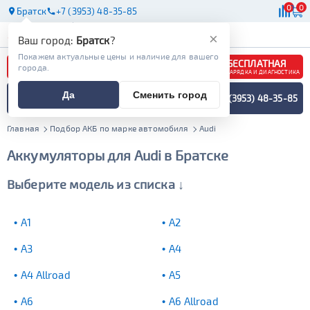
0
0
Братск
+7 (3953) 48-35-85
АКБ
МАСЛА
МАГАЗИНЫ
СТО
×
Ваш город:
Братск
?
Покажем актуальные цены и наличие для вашего
БЕСПЛАТНАЯ
города.
ЗАРЯДКА И ДИАГНОСТИКА
ПОДБОР АККУМУЛЯТОРА
Да
Сменить город
+7 (3953) 48-35-85
СПЕЦИАЛИСТОМ
МЕНЮ
Главная
Подбор АКБ по марке автомобиля
Audi
Аккумуляторы для Audi в Братске
Выберите модель из списка ↓
A1
A2
A3
A4
A4 Allroad
A5
A6
A6 Allroad