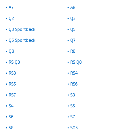
A7
A8
Q2
Q3
Q3 Sportback
Q5
Q5 Sportback
Q7
Q8
R8
RS Q3
RS Q8
RS3
RS4
RS5
RS6
RS7
S3
S4
S5
S6
S7
S8
SQ5