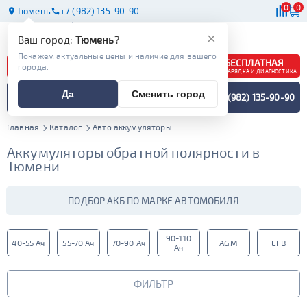
0
0
Тюмень
+7 (982) 135-90-90
АКБ
МАСЛА
МАГАЗИНЫ
×
Ваш город:
Тюмень
?
Покажем актуальные цены и наличие для вашего
БЕСПЛАТНАЯ
города.
ЗАРЯДКА И ДИАГНОСТИКА
ПОДБОР АККУМУЛЯТОРА
Да
Сменить город
+7 (982) 135-90-90
СПЕЦИАЛИСТОМ
МЕНЮ
Главная
Каталог
Авто аккумуляторы
Аккумуляторы обратной полярности в
Тюмени
ПОДБОР АКБ ПО МАРКЕ АВТОМОБИЛЯ
90-110
40-55 Ач
55-70 Ач
70-90 Ач
AGM
EFB
Ач
ФИЛЬТР