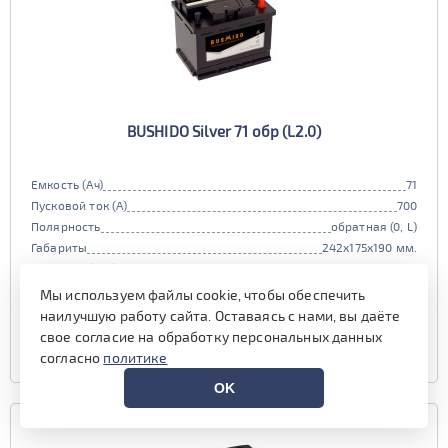
BUSHIDO Silver 71 обр (L2.0)
Емкость (Ач)
71
Пусковой ток (А)
700
Полярность
обратная (0, L)
Габариты
242x175x190 мм.
Гарантия (мес)
24 мес.
Мы используем файлы cookie, чтобы обеспечить
есть в наличии
наилучшую работу сайта. Оставаясь с нами, вы даёте
свое согласие на обработку персональных данных
УЗНАТЬ ЦЕНУ
согласно
политике
OK