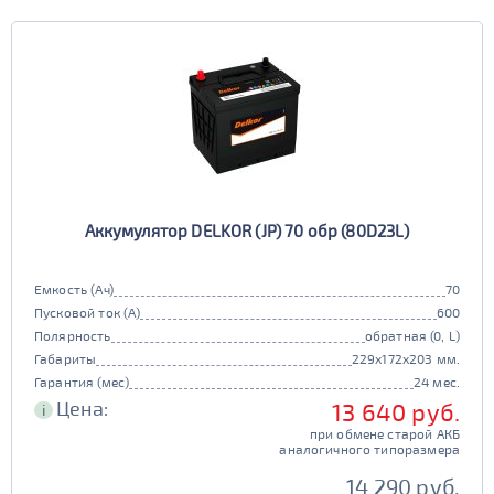
Аккумулятор DELKOR (JP) 70 обр (80D23L)
Емкость (Ач)
70
Пусковой ток (А)
600
Полярность
обратная (0, L)
Габариты
229x172x203 мм.
Гарантия (мес)
24 мес.
Цена:
13 640 руб.
i
при обмене старой АКБ
аналогичного типоразмера
14 290 руб.