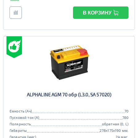
В КОРЗИНУ
ALPHALINE AGM 70 обр (L3.0, SA 57020)
Емкость (Ач)
70
Пусковой ток (А)
760
Полярность
обратная (0, L)
Габариты
278x175x190 мм.
Гарантия (мес)
24 мес.