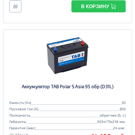
В КОРЗИНУ
Аккумулятор TAB Polar S Asia 95 обр (D31L)
Емкость (Ач)
95
Пусковой ток (А)
850
Полярность
обратная (0, L)
Габариты
303x175x218 мм.
Гарантия (мес)
24 мес.