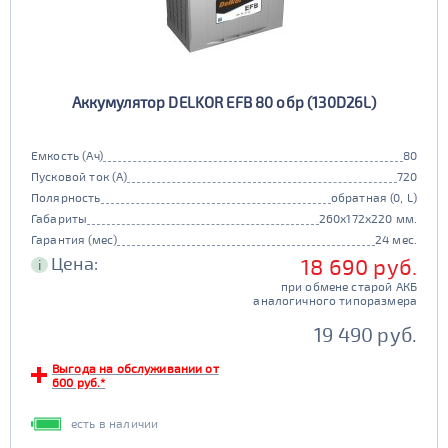
Аккумулятор DELKOR EFB 80 обр (130D26L)
Емкость (Ач)
80
Пусковой ток (А)
720
Полярность
обратная (0, L)
Габариты
260x172x220 мм.
Гарантия (мес)
24 мес.
Цена:
18 690 руб.
i
при обмене старой АКБ
аналогичного типоразмера
19 490 руб.
Выгода на обслуживании от
600 руб.*
есть в наличии