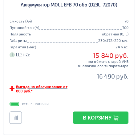
AGM
80d23
85d23
JIS D26
Маркировка
196 - 300
Аккумулятор MOLL EFB 70 обр (D23L, 72070)
341 - 500
ПОКАЗАТЬ
90d23
95d23
да
нет
110D26
75D26
Гибридный
Емкость (Ач)
70
80D26
85D26
JIS D31
Маркировка
501 - 700
СБРОСИТЬ
Пусковой ток (А)
700
90D26
95D26
да
нет
105d31
115d31
Полярность
обратная (0, L)
JIS B20
JIS D33
Габариты
Старт-стоп
230x172x220 мм.
125d31
95d31
Гарантия (мес)
24 мес.
TRUCK 6V
Маркировка
да
нет
Цена:
15 840 руб.
i
EFB
3СТ-215
при обмене старой АКБ
аналогичного типоразмера
TRUCK A
Маркировка
да
нет
16 490 руб.
6st132
6st140
Выгода на обслуживании от
TRUCK B
Маркировка
600 руб.*
6st190
есть в наличии
TRUCK C
Маркировка
В КОРЗИНУ
6st225