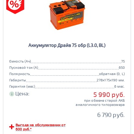
Аккумулятор Драйв 75 обр (L3.0, BL)
Емкость (Ач)
75
Пусковой ток (А)
650
Полярность
обратная (0, L)
Габариты
278x175x190 мм.
Гарантия (мес)
6 мес.
Цена:
5 990 руб.
i
при обмене старой АКБ
аналогичного типоразмера
6 790 руб.
Выгода на обслуживании от
600 руб.*