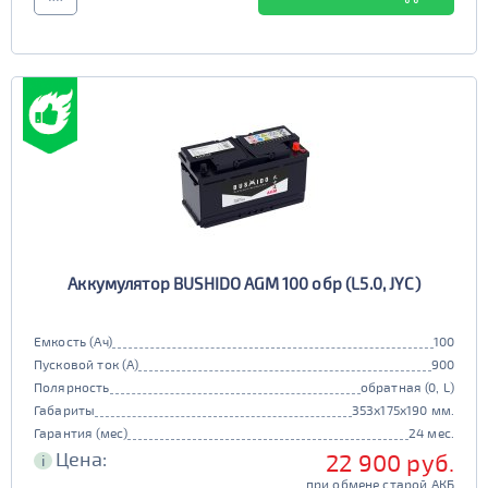
6st225
Аккумулятор BUSHIDO AGM 100 обр (L5.0, JYC)
Емкость (Ач)
100
Пусковой ток (А)
900
Полярность
обратная (0, L)
Габариты
353x175x190 мм.
Гарантия (мес)
24 мес.
Цена:
22 900 руб.
i
при обмене старой АКБ