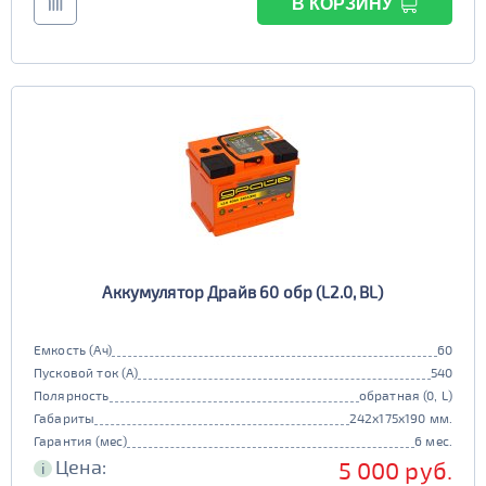
В КОРЗИНУ
Аккумулятор Драйв 60 обр (L2.0, BL)
Емкость (Ач)
60
Пусковой ток (А)
540
Полярность
обратная (0, L)
Габариты
242x175x190 мм.
Гарантия (мес)
6 мес.
Цена:
5 000 руб.
i