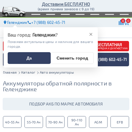
Доставим БЕСПЛАТНО
(время приема заказов с 9 до 19)
0
0
Геленджик
+7 (988) 602-45-71
АКБ
МАСЛА
МАГАЗИНЫ
ДОСТАВКА
×
Ваш город:
Геленджик
?
Покажем актуальные цены и наличие для вашего
БЕСПЛАТНАЯ
города.
ЗАРЯДКА И ДИАГНОСТИКА
ПОДБОР АККУМУЛЯТОРА
Да
Сменить город
+7 (988) 602-45-71
СПЕЦИАЛИСТОМ
МЕНЮ
Главная
Каталог
Авто аккумуляторы
Аккумуляторы обратной полярности в
Геленджике
ПОДБОР АКБ ПО МАРКЕ АВТОМОБИЛЯ
90-110
40-55 Ач
55-70 Ач
70-90 Ач
AGM
EFB
Ач