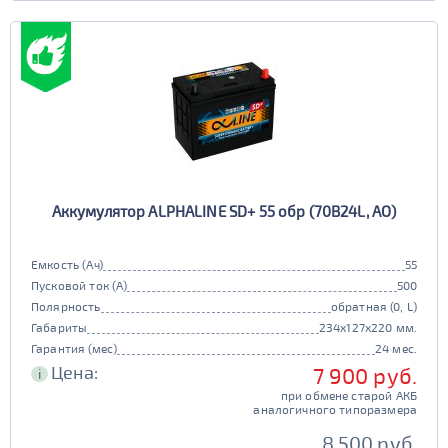
Аккумулятор ALPHALINE SD+ 55 обр (70B24L, AO)
Емкость (Ач)
55
Пусковой ток (А)
500
Полярность
обратная (0, L)
Габариты
234x127x220 мм.
Гарантия (мес)
24 мес.
Цена:
7 900 руб.
i
при обмене старой АКБ
аналогичного типоразмера
8 500 руб.