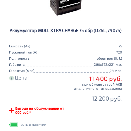
Аккумулятор MOLL XTRA CHARGE 75 обр (D26L, 74075)
Емкость (Ач)
75
Пусковой ток (А)
720
Полярность
обратная (0, L)
Габариты
260x172x221 мм.
Гарантия (мес)
24 мес.
Цена:
11 400 руб.
i
при обмене старой АКБ
аналогичного типоразмера
12 200 руб.
Выгода на обслуживании от
600 руб.*
есть в наличии