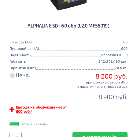
ALPHALINE SD+ 60 обр (L2.0,MF56019)
Емкость (Ач)
60
Пусковой ток (А)
600
Полярность
обратная (0, L)
Габариты
242x175x190 мм.
Гарантия (мес)
24 мес.
Цена:
8 200 руб.
i
при обмене старой АКБ
аналогичного типоразмера
8 900 руб.
Выгода на обслуживании от
600 руб.*
есть в наличии