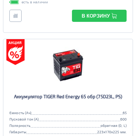
есть в наличии
В КОРЗИНУ
Аккумулятор TIGER Red Energy 65 обр (75D23L, PS)
Емкость (Ач)
65
Пусковой ток (А)
600
Полярность
обратная (0, L)
Габариты
223x170x225 мм.