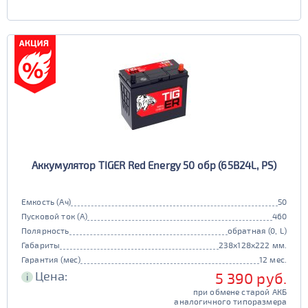
Аккумулятор TIGER Red Energy 50 обр (65B24L, PS)
Емкость (Ач)
50
Пусковой ток (А)
460
Полярность
обратная (0, L)
Габариты
238x128x222 мм.
Гарантия (мес)
12 мес.
Цена:
5 390 руб.
i
при обмене старой АКБ
аналогичного типоразмера