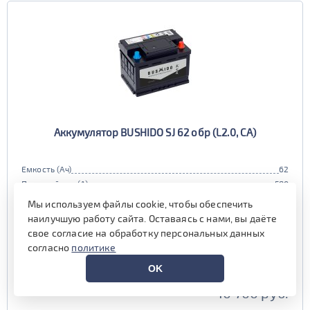
Аккумулятор BUSHIDO SJ 62 обр (L2.0, CA)
Емкость (Ач)
62
Пусковой ток (А)
580
Полярность
обратная (0, L)
Мы используем файлы cookie, чтобы обеспечить
Габариты
242x175x190 мм.
наилучшую работу сайта. Оставаясь с нами, вы даёте
Гарантия (мес)
24 мес.
свое согласие на обработку персональных данных
Цена:
10 000 руб.
i
согласно
политике
при обмене старой АКБ
OK
аналогичного типоразмера
10 700 руб.