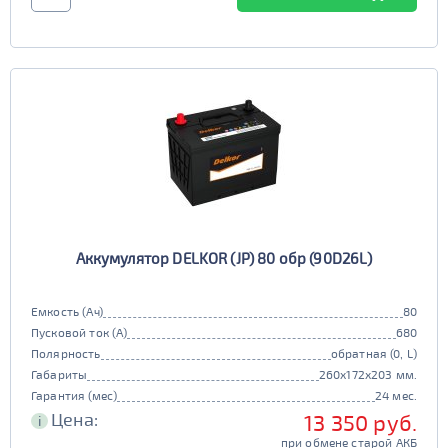
Аккумулятор DELKOR (JP) 80 обр (90D26L)
Емкость (Ач)
80
Пусковой ток (А)
680
Полярность
обратная (0, L)
Габариты
260x172x203 мм.
Гарантия (мес)
24 мес.
Цена:
13 350 руб.
i
при обмене старой АКБ