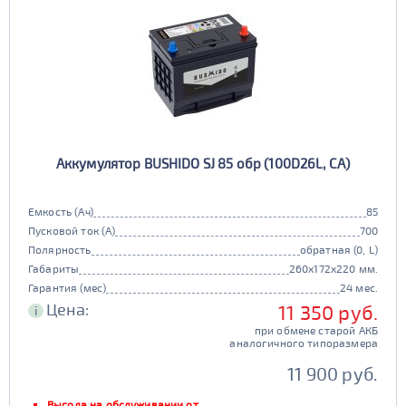
Аккумулятор BUSHIDO SJ 85 обр (100D26L, CA)
Емкость (Ач)
85
Пусковой ток (А)
700
Полярность
обратная (0, L)
Габариты
260x172x220 мм.
Гарантия (мес)
24 мес.
Цена:
11 350 руб.
i
при обмене старой АКБ
аналогичного типоразмера
11 900 руб.
Выгода на обслуживании от