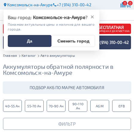
0
0
Комсомольск-на-Амуре
+7 (914) 310-00-42
АКБ
МАСЛА
МАГАЗИНЫ
×
Ваш город:
Комсомольск-на-Амуре
?
Покажем актуальные цены и наличие для вашего
БЕСПЛАТНАЯ
города.
ЗАРЯДКА И ДИАГНОСТИКА
ПОДБОР АККУМУЛЯТОРА
Да
Сменить город
+7 (914) 310-00-42
СПЕЦИАЛИСТОМ
МЕНЮ
Главная
Каталог
Авто аккумуляторы
Аккумуляторы обратной полярности в
Комсомольск-на-Амуре
ПОДБОР АКБ ПО МАРКЕ АВТОМОБИЛЯ
90-110
40-55 Ач
55-70 Ач
70-90 Ач
AGM
EFB
Ач
ФИЛЬТР