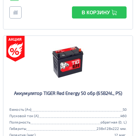
В КОРЗИНУ
Аккумулятор TIGER Red Energy 50 обр (65B24L, PS)
Емкость (Ач)
50
Пусковой ток (А)
460
Полярность
обратная (0, L)
Габариты
238x128x222 мм.
Гарантия (мес)
12 мес.