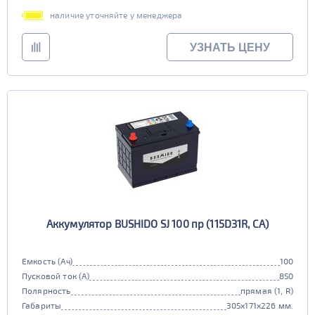
наличие уточняйте у менеджера
УЗНАТЬ ЦЕНУ
Аккумулятор BUSHIDO SJ 100 пр (115D31R, CA)
Емкость (Ач)
100
Пусковой ток (А)
850
Полярность
прямая (1, R)
Габариты
305x171x226 мм.