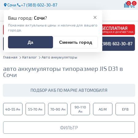
0
0
Сочи
+7 (988) 602-30-87
АКБ
МАСЛА
МАГАЗИНЫ
×
Ваш город:
Сочи
?
Покажем актуальные цены и наличие для вашего
БЕСПЛАТНАЯ
города.
ЗАРЯДКА И ДИАГНОСТИКА
ПОДБОР АККУМУЛЯТОРА
Да
Сменить город
+7 (988) 602-30-87
СПЕЦИАЛИСТОМ
МЕНЮ
Главная
Каталог
Авто аккумуляторы
авто аккумуляторы типоразмер JIS D31 в
Сочи
ПОДБОР АКБ ПО МАРКЕ АВТОМОБИЛЯ
90-110
40-55 Ач
55-70 Ач
70-90 Ач
AGM
EFB
Ач
ФИЛЬТР