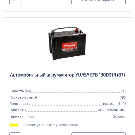
Автомобильный аккумулятор YUASA EFB 130D31R (87)
Емкость (Ач)
87
Пусковой ток (А)
795
Полярность
прямая (1, R)
Габариты
301x172x200 мм.
Гарантия (мес)
24 мес.
наличие уточняйте у менеджера