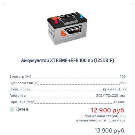
Европа
Казахстан
Длина (мм)
Китай
Россия
Белоруссия
Чехия
100 - 200
Ширина (мм)
Ю. Корея
Япония
50 - 150
201 - 250
Высота (мм)
100 - 180
151 - 200
251 - 300
Напряжение (Вольт)
Аккумулятор XTREME +EFB 100 пр (125D31R)
12В
6В
181 - 195
201 - 300
Технологии
301 - 340
Емкость (Ач)
100
Пусковой ток (А)
850
AGM
196 - 300
Полярность
прямая (1, R)
341 - 500
ПОКАЗАТЬ
да
нет
Габариты
302x172x220 мм.
Гарантия (мес)
12 мес.
Гибридный
501 - 700
Цена:
12 900 руб.
СБРОСИТЬ
i
да
нет
при обмене старой АКБ
аналогичного типоразмера
Старт-стоп
13 900 руб.
да
нет