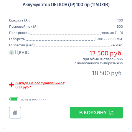
Аккумулятор DELKOR (JP) 100 пр (115D31R)
90D26
95D26
105d31
115d31
JIS B20
JIS D33
125d31
95d31
Емкость (Ач)
100
TRUCK 6V
Маркировка
Пусковой ток (А)
800
Полярность
прямая (1, R)
3СТ-215
Габариты
301x172x200 мм.
TRUCK A
Маркировка
Гарантия (мес)
24 мес.
Цена:
17 500 руб.
i
6st132
6st140
при обмене старой АКБ
TRUCK B
Маркировка
аналогичного типоразмера
6st190
18 500 руб.
TRUCK C
Маркировка
Выгода на обслуживании от
800 руб.*
6st225
есть в наличии
Класс
эконом
стандарт
В КОРЗИНУ
Обслуживаемость
улучшенные
премиум
да
нет
элит
Регион производства