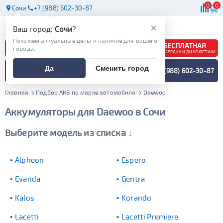
0
0
Сочи
+7 (988) 602-30-87
АКБ
МАСЛА
МАГАЗИНЫ
×
Ваш город:
Сочи
?
Покажем актуальные цены и наличие для вашего
БЕСПЛАТНАЯ
города.
ЗАРЯДКА И ДИАГНОСТИКА
ПОДБОР АККУМУЛЯТОРА
Да
Сменить город
+7 (988) 602-30-87
СПЕЦИАЛИСТОМ
МЕНЮ
Главная
Подбор АКБ по марке автомобиля
Daewoo
Аккумуляторы для Daewoo в Сочи
Выберите модель из списка ↓
Alpheon
Espero
Evanda
Gentra
Kalos
Korando
Lacetti
Lacetti Premiere