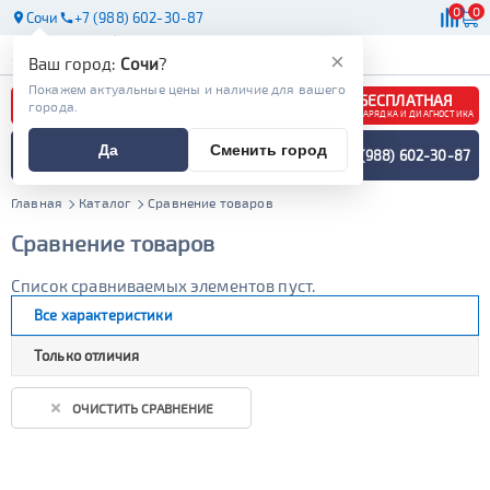
0
0
Сочи
+7 (988) 602-30-87
АКБ
МАСЛА
МАГАЗИНЫ
×
Ваш город:
Сочи
?
Покажем актуальные цены и наличие для вашего
БЕСПЛАТНАЯ
города.
ЗАРЯДКА И ДИАГНОСТИКА
ПОДБОР АККУМУЛЯТОРА
Да
Сменить город
+7 (988) 602-30-87
СПЕЦИАЛИСТОМ
МЕНЮ
Главная
Каталог
Сравнение товаров
Сравнение товаров
Список сравниваемых элементов пуст.
Все характеристики
Только отличия
ОЧИСТИТЬ СРАВНЕНИЕ