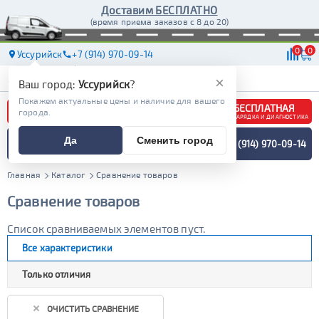
Доставим БЕСПЛАТНО
(время приема заказов с 8 до 20)
0
0
Уссурийск
+7 (914) 970-09-14
АКБ
МАСЛА
МАГАЗИНЫ
ДОСТАВКА
×
Ваш город:
Уссурийск
?
Покажем актуальные цены и наличие для вашего
БЕСПЛАТНАЯ
города.
ЗАРЯДКА И ДИАГНОСТИКА
ПОДБОР АККУМУЛЯТОРА
Да
Сменить город
+7 (914) 970-09-14
СПЕЦИАЛИСТОМ
МЕНЮ
Главная
Каталог
Сравнение товаров
Сравнение товаров
Список сравниваемых элементов пуст.
Все характеристики
Только отличия
ОЧИСТИТЬ СРАВНЕНИЕ