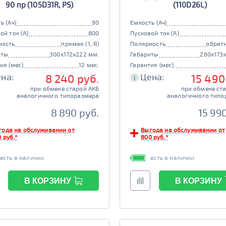
90 пр (105D31R, PS)
(110D26L)
ь (Ач)
90
Емкость (Ач)
ой ток (А)
800
Пусковой ток (А)
ность
прямая (1, R)
Полярность
обратн
иты
300x172x222 мм.
Габариты
260x173
ия (мес)
12 мес.
Гарантия (мес)
на:
Цена:
8 240 руб.
15 490
i
при обмене старой АКБ
при обмене ст
аналогичного типоразмера
аналогичного типо
8 890 руб.
15 99
года на обслуживании от
Выгода на обслуживании от
 руб.*
800 руб.*
есть в наличии
есть в наличии
В КОРЗИНУ
В КОРЗИНУ