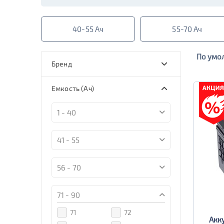
40-55 Ач
55-70 Ач
По умо
Бренд
Bushido
Марка
Емкость (Ач)
Bushido
Bushido SJ
Silver
1 - 40
AlphaLine
Марка
Bushido
Bushido EFB
Alphaline
Alphaline
AGM
41 - 55
SD+
SMF
XTREME
Марка
Alphaline SD
Alphaline
XTREME
XTREME
Ultra
56 - 70
Arctic
+EFB
АКОМ
Марка
Alphaline
Alphaline
XTREME
XTREME
EFB
AGM
71 - 90
Аком
Аком EFB
Classic
Silver
Автофан
Camel
Alphaline
Alphaline
Classic
71
72
Truck
Standard
CENE
Tab
Акк
Аком
Аком