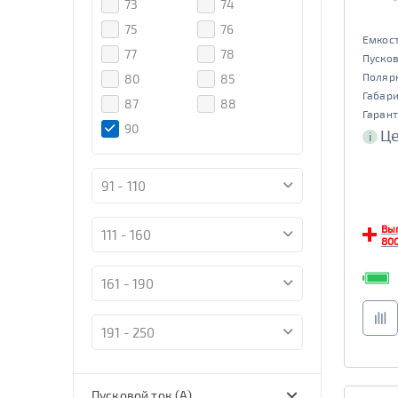
73
74
Reaktor
Topla
Duracell
75
76
АКОМ ЗИМА
Yuasa
Racer
Емкост
77
78
Пусков
Buran
Mutlu
Поляр
80
85
DELKOR
AC/DC
Габар
87
88
JOKER
Exide
Гарант
90
Це
i
Тюменский
Bravo
Медведь
Tyumen
MOLL
91 - 110
Batbear
Varta
Bosch
Вы
111 - 160
800
Flagman
BatBear
Tiger
ЯМАЛ
161 - 190
FB
SuperNova
Драйв
Solite
191 - 250
Deta
Tyumen
Battery
Bars
Пусковой ток (А)