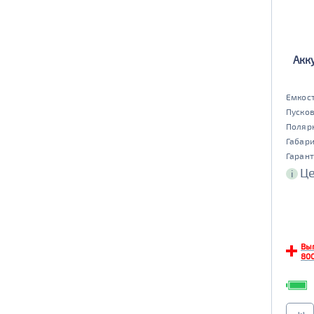
да
нет
6st132
6st140
TRUCK B
Маркировка
Акк
6st190
TRUCK C
Маркировка
Емкост
Пусков
6st225
Поляр
Габар
Гарант
Це
i
Вы
800