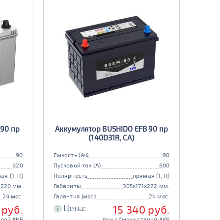
 90 пр
Аккумулятор BUSHIDO EFB 90 пр
(140D31R, CA)
90
Емкость (Ач)
90
820
Пусковой ток (А)
800
ая (1, R)
Полярность
прямая (1, R)
x220 мм.
Габариты
305x171x222 мм.
24 мес.
Гарантия (мес)
24 мес.
Цена:
 руб.
15 340 руб.
i
арой АКБ
при обмене старой АКБ