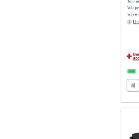
Поляр
Габар
Гарант
Це
i
Вы
800