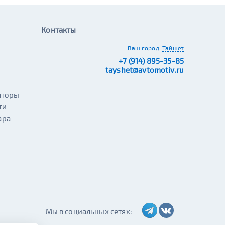
Контакты
Ваш город:
Тайшет
+7 (914) 895-35-85
tayshet@avtomotiv.ru
яторы
ти
ара
Мы в социальных сетях: