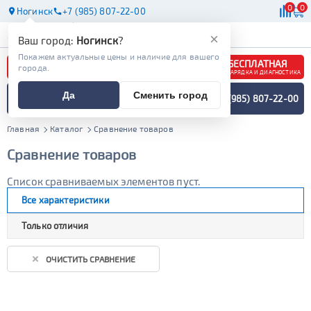
0
0
Ногинск
+7 (985) 807-22-00
АКБ
МАСЛА
МАГАЗИНЫ
×
Ваш город:
Ногинск
?
Покажем актуальные цены и наличие для вашего
БЕСПЛАТНАЯ
города.
ЗАРЯДКА И ДИАГНОСТИКА
ПОДБОР АККУМУЛЯТОРА
Да
Сменить город
+7 (985) 807-22-00
СПЕЦИАЛИСТОМ
МЕНЮ
Главная
Каталог
Сравнение товаров
Сравнение товаров
Список сравниваемых элементов пуст.
Все характеристики
Только отличия
ОЧИСТИТЬ СРАВНЕНИЕ