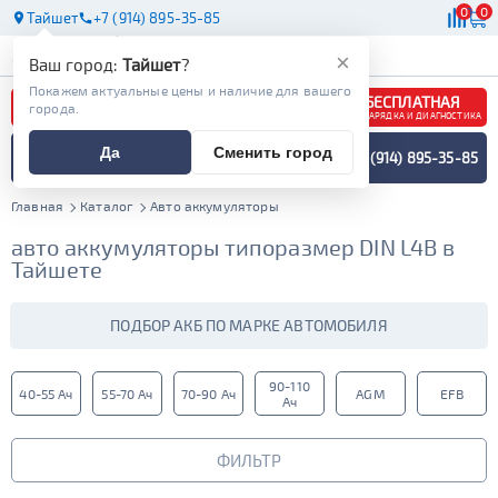
0
0
Тайшет
+7 (914) 895-35-85
АКБ
МАСЛА
МАГАЗИНЫ
×
Ваш город:
Тайшет
?
Покажем актуальные цены и наличие для вашего
БЕСПЛАТНАЯ
города.
ЗАРЯДКА И ДИАГНОСТИКА
ПОДБОР АККУМУЛЯТОРА
Да
Сменить город
+7 (914) 895-35-85
СПЕЦИАЛИСТОМ
МЕНЮ
Главная
Каталог
Авто аккумуляторы
авто аккумуляторы типоразмер DIN L4B в
Тайшете
ПОДБОР АКБ ПО МАРКЕ АВТОМОБИЛЯ
90-110
40-55 Ач
55-70 Ач
70-90 Ач
AGM
EFB
Ач
ФИЛЬТР