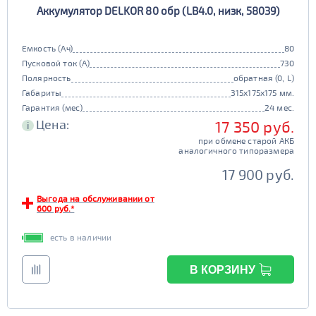
Аккумулятор DELKOR 80 обр (LB4.0, низк, 58039)
90D26
95D26
105d31
115d31
JIS B20
JIS D33
125d31
95d31
Емкость (Ач)
80
TRUCK 6V
Маркировка
Пусковой ток (А)
730
Полярность
обратная (0, L)
3СТ-215
Габариты
315x175x175 мм.
TRUCK A
Маркировка
Гарантия (мес)
24 мес.
Цена:
17 350 руб.
i
6st132
6st140
при обмене старой АКБ
TRUCK B
Маркировка
аналогичного типоразмера
6st190
17 900 руб.
TRUCK C
Маркировка
Выгода на обслуживании от
600 руб.*
6st225
есть в наличии
Класс
эконом
стандарт
В КОРЗИНУ
Обслуживаемость
улучшенные
премиум
да
нет
элит
Регион производства