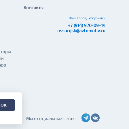
Контакты
Ваш город:
Уссурийск
+7 (914) 970-09-14
ussurijsk@avtomotiv.ru
яторы
ти
ара
OK
Мы в социальных сетях: