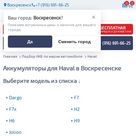
0
0
Воскресенск
+7 (916) 691-66-25
АКБ
МАСЛА
МАГАЗИНЫ
×
Ваш город:
Воскресенск
?
Покажем актуальные цены и наличие для вашего
БЕСПЛАТНАЯ
города.
ЗАРЯДКА И ДИАГНОСТИКА
ПОДБОР АККУМУЛЯТОРА
Да
Сменить город
+7 (916) 691-66-25
СПЕЦИАЛИСТОМ
МЕНЮ
Главная
Подбор АКБ по марке автомобиля
Haval
Аккумуляторы для Haval в Воскресенске
Выберите модель из списка ↓
Dargo
F7
F7x
H2
H6
H9
Jolion