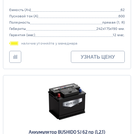
Емкость (Ач)
62
Пусковой ток (А)
600
Полярность
прямая (1, R)
Габариты
242x175x190 мм.
Гарантия (мес)
12 мес.
наличие уточняйте у менеджера
УЗНАТЬ ЦЕНУ
Аккумулятор BUSHIDO SJ 62 пр (L2.1)