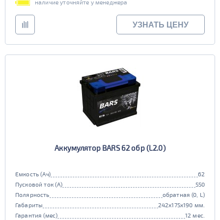
наличие уточняйте у менеджера
УЗНАТЬ ЦЕНУ
Аккумулятор BARS 62 обр (L2.0)
Емкость (Ач)
62
Пусковой ток (А)
550
Полярность
обратная (0, L)
Габариты
242x175x190 мм.
Гарантия (мес)
12 мес.