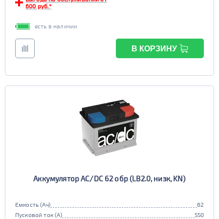
TRUCK C
Маркировка
600 руб.*
6st225
есть в наличии
В КОРЗИНУ
Аккумулятор AC/DC 62 обр (LB2.0, низк, KN)
Емкость (Ач)
62
Пусковой ток (А)
550