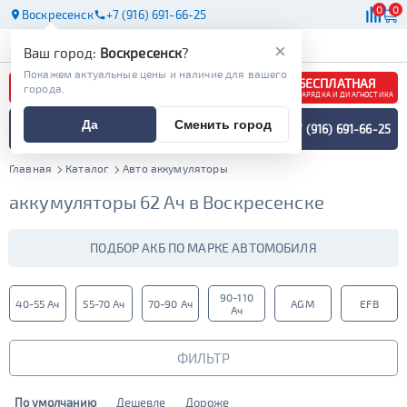
0
0
Воскресенск
+7 (916) 691-66-25
АКБ
МАСЛА
МАГАЗИНЫ
×
Ваш город:
Воскресенск
?
Покажем актуальные цены и наличие для вашего
БЕСПЛАТНАЯ
города.
ЗАРЯДКА И ДИАГНОСТИКА
ПОДБОР АККУМУЛЯТОРА
Да
Сменить город
+7 (916) 691-66-25
СПЕЦИАЛИСТОМ
МЕНЮ
Главная
Каталог
Авто аккумуляторы
аккумуляторы 62 Ач в Воскресенске
ПОДБОР АКБ ПО МАРКЕ АВТОМОБИЛЯ
90-110
40-55 Ач
55-70 Ач
70-90 Ач
AGM
EFB
Ач
ФИЛЬТР
По умолчанию
Дешевле
Дороже