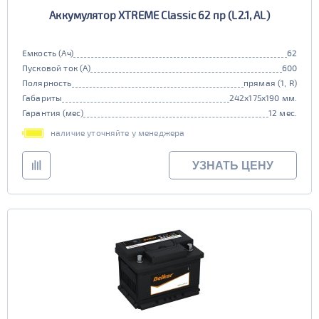
Аккумулятор XTREME Classic 62 пр (L2.1, AL)
Емкость (Ач)
62
Пусковой ток (А)
600
Полярность
прямая (1, R)
Габариты
242x175x190 мм.
Гарантия (мес)
12 мес.
наличие уточняйте у менеджера
УЗНАТЬ ЦЕНУ