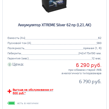
Аккумулятор XTREME Silver 62 пр (L2.1, AK)
Емкость (Ач)
62
Пусковой ток (А)
560
Полярность
прямая (1, R)
Габариты
242x175x190 мм.
Гарантия (мес)
12 мес.
Цена:
6 290 руб.
i
при обмене старой АКБ
аналогичного типоразмера
6 790 руб.
Выгода на обслуживании от
600 руб.*
есть в наличии