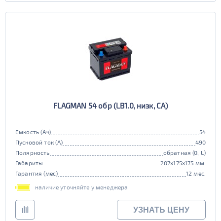
EFB
да
нет
FLAGMAN 54 обр (LB1.0, низк, CA)
Емкость (Ач)
54
Пусковой ток (А)
490
Полярность
обратная (0, L)
Габариты
207x175x175 мм.
Гарантия (мес)
12 мес.
наличие уточняйте у менеджера
УЗНАТЬ ЦЕНУ