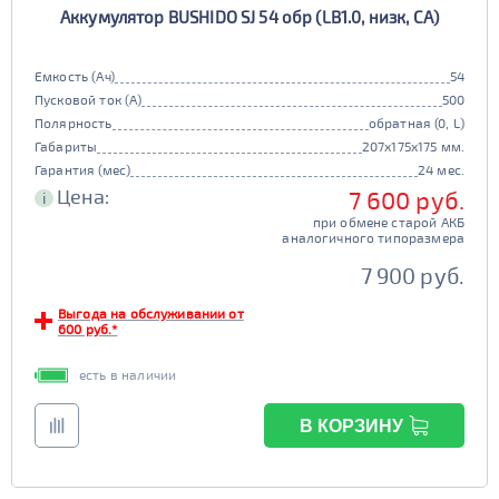
Аккумулятор BUSHIDO SJ 54 обр (LB1.0, низк, CA)
90D26
95D26
105d31
115d31
JIS B20
JIS D33
125d31
95d31
Емкость (Ач)
54
TRUCK 6V
Маркировка
Пусковой ток (А)
500
Полярность
обратная (0, L)
3СТ-215
Габариты
207x175x175 мм.
TRUCK A
Маркировка
Гарантия (мес)
24 мес.
Цена:
7 600 руб.
i
6st132
6st140
при обмене старой АКБ
TRUCK B
Маркировка
аналогичного типоразмера
6st190
7 900 руб.
TRUCK C
Маркировка
Выгода на обслуживании от
600 руб.*
6st225
есть в наличии
Класс
эконом
стандарт
В КОРЗИНУ
Обслуживаемость
улучшенные
премиум
да
нет
элит
Регион производства