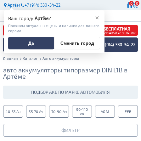
0
0
Артём
+7 (914) 330-34-22
АКБ
МАСЛА
МАГАЗИНЫ
×
Ваш город:
Артём
?
Покажем актуальные цены и наличие для вашего
БЕСПЛАТНАЯ
города.
ЗАРЯДКА И ДИАГНОСТИКА
ПОДБОР АККУМУЛЯТОРА
Да
Сменить город
+7 (914) 330-34-22
СПЕЦИАЛИСТОМ
МЕНЮ
Главная
Каталог
Авто аккумуляторы
авто аккумуляторы типоразмер DIN L1B в
Артёме
ПОДБОР АКБ ПО МАРКЕ АВТОМОБИЛЯ
90-110
40-55 Ач
55-70 Ач
70-90 Ач
AGM
EFB
Ач
ФИЛЬТР