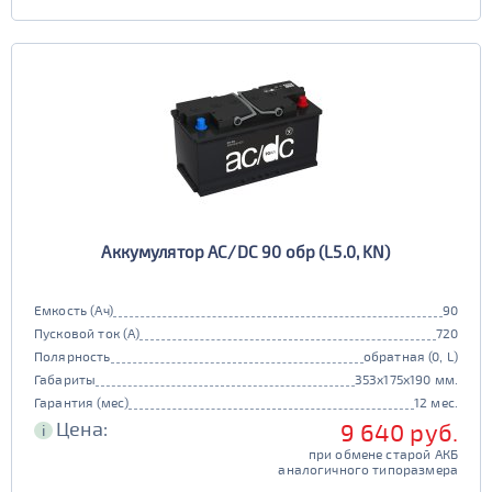
Аккумулятор AC/DC 90 обр (L5.0, KN)
Емкость (Ач)
90
Пусковой ток (А)
720
Полярность
обратная (0, L)
Габариты
353x175x190 мм.
Гарантия (мес)
12 мес.
Цена:
9 640 руб.
i
при обмене старой АКБ
аналогичного типоразмера