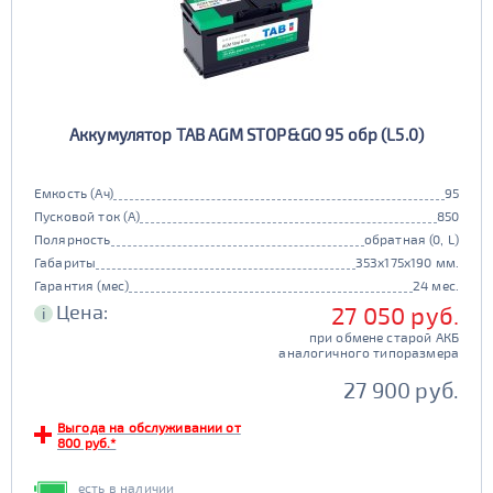
Аккумулятор TAB AGM STOP&GO 95 обр (L5.0)
Емкость (Ач)
95
Пусковой ток (А)
850
Полярность
обратная (0, L)
Габариты
353x175x190 мм.
Гарантия (мес)
24 мес.
Цена:
27 050 руб.
i
при обмене старой АКБ
аналогичного типоразмера
27 900 руб.
Выгода на обслуживании от
800 руб.*
есть в наличии