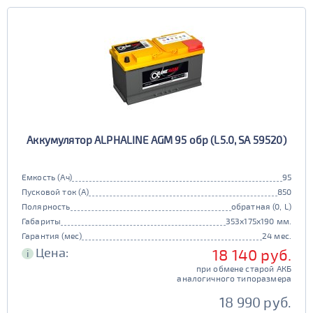
Европа
Казахстан
Длина (мм)
Китай
Россия
Белоруссия
Чехия
100 - 200
Ширина (мм)
Ю. Корея
Япония
50 - 150
201 - 250
Высота (мм)
100 - 180
151 - 200
251 - 300
Напряжение (Вольт)
Аккумулятор ALPHALINE AGM 95 обр (L5.0, SA 59520)
12В
6В
181 - 195
201 - 300
Технологии
301 - 340
Емкость (Ач)
95
Пусковой ток (А)
850
AGM
196 - 300
Полярность
обратная (0, L)
341 - 500
ПОКАЗАТЬ
да
нет
Габариты
353x175x190 мм.
Гарантия (мес)
24 мес.
Гибридный
501 - 700
Цена:
18 140 руб.
СБРОСИТЬ
i
да
нет
при обмене старой АКБ
аналогичного типоразмера
Старт-стоп
18 990 руб.
да
нет