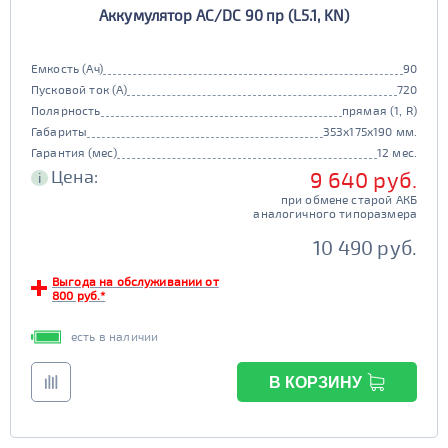
Аккумулятор AC/DC 90 пр (L5.1, KN)
90D26
95D26
105d31
115d31
JIS B20
JIS D33
125d31
95d31
Емкость (Ач)
90
TRUCK 6V
Маркировка
Пусковой ток (А)
720
Полярность
прямая (1, R)
3СТ-215
Габариты
353x175x190 мм.
TRUCK A
Маркировка
Гарантия (мес)
12 мес.
Цена:
9 640 руб.
i
6st132
6st140
при обмене старой АКБ
TRUCK B
Маркировка
аналогичного типоразмера
6st190
10 490 руб.
TRUCK C
Маркировка
Выгода на обслуживании от
800 руб.*
6st225
есть в наличии
Класс
эконом
стандарт
В КОРЗИНУ
Обслуживаемость
улучшенные
премиум
да
нет
элит
Регион производства