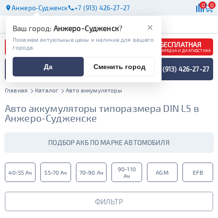
0
0
Анжеро-Судженск
+7 (913) 426-27-27
АКБ
МАСЛА
МАГАЗИНЫ
×
Ваш город:
Анжеро-Судженск
?
Покажем актуальные цены и наличие для вашего
БЕСПЛАТНАЯ
города.
ЗАРЯДКА И ДИАГНОСТИКА
ПОДБОР АККУМУЛЯТОРА
Да
Сменить город
+7 (913) 426-27-27
СПЕЦИАЛИСТОМ
МЕНЮ
Главная
Каталог
Авто аккумуляторы
Авто аккумуляторы типоразмера DIN L5 в
Анжеро-Судженске
ПОДБОР АКБ ПО МАРКЕ АВТОМОБИЛЯ
90-110
40-55 Ач
55-70 Ач
70-90 Ач
AGM
EFB
Ач
ФИЛЬТР