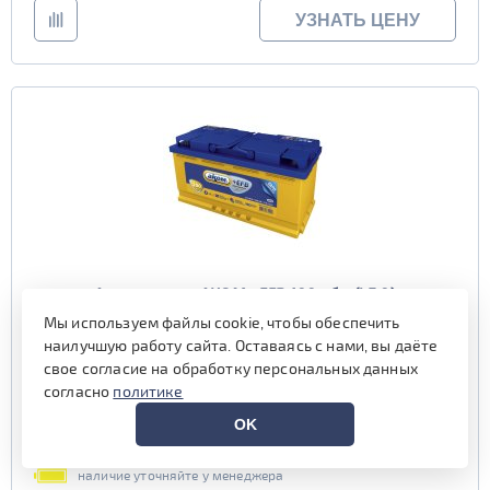
УЗНАТЬ ЦЕНУ
Аккумулятор АКОМ +EFB 100 обр (L5.0)
Мы используем файлы cookie, чтобы обеспечить
наилучшую работу сайта. Оставаясь с нами, вы даёте
Емкость (Ач)
100
свое согласие на обработку персональных данных
Пусковой ток (А)
950
согласно
политике
Полярность
обратная (0, L)
Габариты
353x175x190 мм.
OK
Гарантия (мес)
12 мес.
наличие уточняйте у менеджера