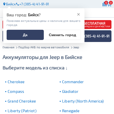
0
0
Бийск
+7 (385-4) 41-91-91
АКБ
МАСЛА
МАГАЗИНЫ
×
Ваш город:
Бийск
?
Покажем актуальные цены и наличие для вашего
БЕСПЛАТНАЯ
города.
ЗАРЯДКА И ДИАГНОСТИКА
ПОДБОР АККУМУЛЯТОРА
Да
Сменить город
+7 (385-4) 41-91-91
СПЕЦИАЛИСТОМ
МЕНЮ
Главная
Подбор АКБ по марке автомобиля
Jeep
Аккумуляторы для Jeep в Бийске
Выберите модель из списка ↓
Cherokee
Commander
Compass
Gladiator
Grand Cherokee
Liberty (North America)
Liberty (Patriot)
Renegade