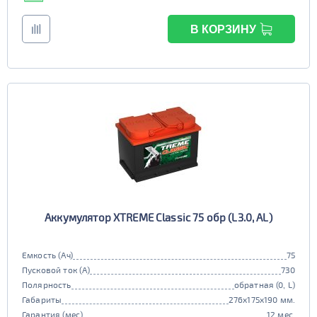
В КОРЗИНУ
Аккумулятор XTREME Classic 75 обр (L3.0, AL)
Емкость (Ач)
75
Пусковой ток (А)
730
Полярность
обратная (0, L)
Габариты
276x175x190 мм.
Гарантия (мес)
12 мес.