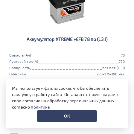
Аккумулятор XTREME +EFB 78 пр (L3.1)
Емкость (Ач)
78
Пусковой ток (А)
790
Полярность
прямая (1, R)
Габариты
278x175x190 мм.
Гарантия (мес)
12 мес.
Цена:
10 050 руб.
i
Мы используем файлы cookie, чтобы обеспечить
наилучшую работу сайта. Оставаясь с нами, вы даёте
при обмене старой АКБ
аналогичного типоразмера
свое согласие на обработку персональных данных
согласно
политике
10 800 руб.
OK
Выгода на обслуживании от
600 руб.*