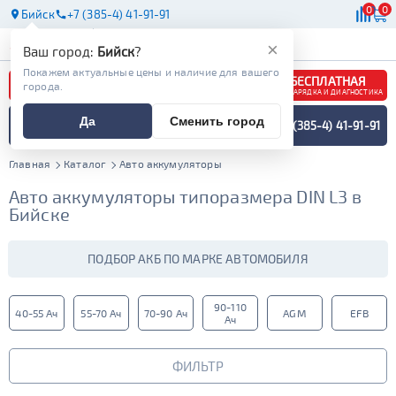
0
0
Бийск
+7 (385-4) 41-91-91
АКБ
МАСЛА
МАГАЗИНЫ
×
Ваш город:
Бийск
?
Покажем актуальные цены и наличие для вашего
БЕСПЛАТНАЯ
города.
ЗАРЯДКА И ДИАГНОСТИКА
ПОДБОР АККУМУЛЯТОРА
Да
Сменить город
+7 (385-4) 41-91-91
СПЕЦИАЛИСТОМ
МЕНЮ
Главная
Каталог
Авто аккумуляторы
Авто аккумуляторы типоразмера DIN L3 в
Бийске
ПОДБОР АКБ ПО МАРКЕ АВТОМОБИЛЯ
90-110
40-55 Ач
55-70 Ач
70-90 Ач
AGM
EFB
Ач
ФИЛЬТР