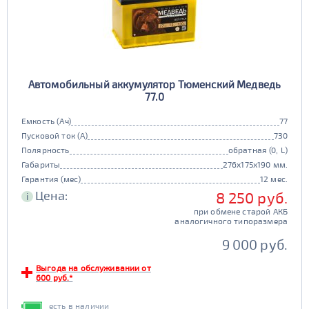
Автомобильный аккумулятор Тюменский Медведь
77.0
Емкость (Ач)
77
Пусковой ток (А)
730
Полярность
обратная (0, L)
Габариты
276x175x190 мм.
Гарантия (мес)
12 мес.
Цена:
8 250 руб.
i
при обмене старой АКБ
аналогичного типоразмера
9 000 руб.
Выгода на обслуживании от
600 руб.*
есть в наличии