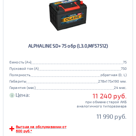
ALPHALINE SD+ 75 обр (L3.0,MF57512)
Емкость (Ач)
75
Пусковой ток (А)
750
Полярность
обратная (0, L)
Габариты
278x175x190 мм.
Гарантия (мес)
24 мес.
Цена:
11 240 руб.
i
при обмене старой АКБ
аналогичного типоразмера
11 990 руб.
Выгода на обслуживании от
600 руб.*