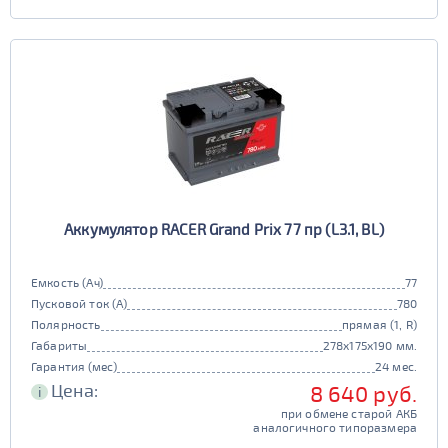
Аккумулятор RACER Grand Prix 77 пр (L3.1, BL)
Емкость (Ач)
77
Пусковой ток (А)
780
Полярность
прямая (1, R)
Габариты
278x175x190 мм.
Гарантия (мес)
24 мес.
Цена:
8 640 руб.
i
при обмене старой АКБ
аналогичного типоразмера