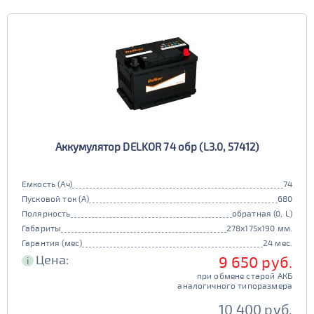
Аккумулятор DELKOR 74 обр (L3.0, 57412)
Емкость (Ач)
74
Пусковой ток (А)
680
Полярность
обратная (0, L)
Габариты
278x175x190 мм.
Гарантия (мес)
24 мес.
Цена:
9 650 руб.
i
при обмене старой АКБ
аналогичного типоразмера
10 400 руб.