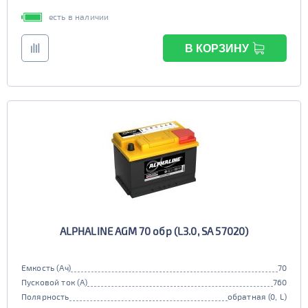
есть в наличии
В КОРЗИНУ
ALPHALINE AGM 70 обр (L3.0, SA 57020)
Емкость (Ач)
70
Пусковой ток (А)
760
Полярность
обратная (0, L)