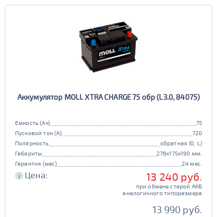
Европа
Казахстан
Длина (мм)
Китай
Россия
Белоруссия
Чехия
100 - 200
Ширина (мм)
Ю. Корея
Япония
50 - 150
201 - 250
Высота (мм)
100 - 180
151 - 200
251 - 300
Напряжение (Вольт)
Аккумулятор MOLL XTRA CHARGE 75 обр (L3.0, 84075)
12В
6В
181 - 195
201 - 300
Технологии
301 - 340
Емкость (Ач)
75
Пусковой ток (А)
720
AGM
196 - 300
Полярность
обратная (0, L)
341 - 500
ПОКАЗАТЬ
да
нет
Габариты
278x175x190 мм.
Гарантия (мес)
24 мес.
Гибридный
501 - 700
Цена:
13 240 руб.
СБРОСИТЬ
i
да
нет
при обмене старой АКБ
аналогичного типоразмера
Старт-стоп
13 990 руб.
да
нет