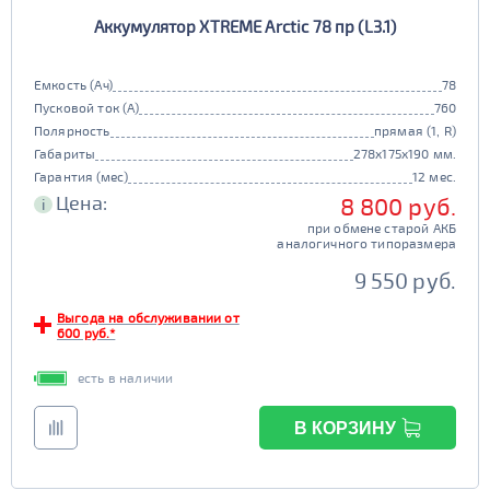
Аккумулятор XTREME Arctic 78 пр (L3.1)
Емкость (Ач)
78
Пусковой ток (А)
760
Полярность
прямая (1, R)
Габариты
278x175x190 мм.
Гарантия (мес)
12 мес.
Цена:
8 800 руб.
i
при обмене старой АКБ
аналогичного типоразмера
9 550 руб.
Выгода на обслуживании от
600 руб.*
есть в наличии
В КОРЗИНУ