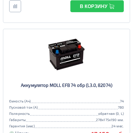
В КОРЗИНУ
Аккумулятор MOLL EFB 74 обр (L3.0, 82074)
Емкость (Ач)
74
Пусковой ток (А)
780
Полярность
обратная (0, L)
Габариты
278x175x190 мм.
Гарантия (мес)
24 мес.