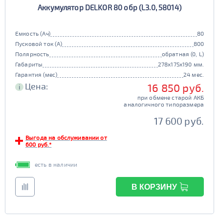
Аккумулятор DELKOR 80 обр (L3.0, 58014)
90D26
95D26
105d31
115d31
JIS B20
JIS D33
125d31
95d31
Емкость (Ач)
80
TRUCK 6V
Маркировка
Пусковой ток (А)
800
Полярность
обратная (0, L)
3СТ-215
Габариты
278x175x190 мм.
TRUCK A
Маркировка
Гарантия (мес)
24 мес.
Цена:
16 850 руб.
i
6st132
6st140
при обмене старой АКБ
TRUCK B
Маркировка
аналогичного типоразмера
6st190
17 600 руб.
TRUCK C
Маркировка
Выгода на обслуживании от
600 руб.*
6st225
есть в наличии
Класс
эконом
стандарт
В КОРЗИНУ
Обслуживаемость
улучшенные
премиум
да
нет
элит
Регион производства