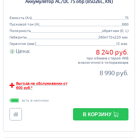
Аккумулятор AC/DC 75 обр (85D26L, KN)
Емкость (Ач)
75
Пусковой ток (А)
660
Полярность
обратная (0, L)
Габариты
260x172x220 мм.
Гарантия (мес)
12 мес.
Цена:
8 240 руб.
i
при обмене старой АКБ
аналогичного типоразмера
8 990 руб.
Выгода на обслуживании от
600 руб.*
есть в наличии
В КОРЗИНУ