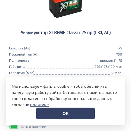
Аккумулятор XTREME Classic 75 пр (L3.1, AL)
Емкость (Ач)
75
Пусковой ток (А)
730
Полярность
прямая (1, R)
Габариты
276x175x190 мм.
Гарантия (мес)
12 мес.
Цена:
7 750 руб.
i
Мы используем файлы cookie, чтобы обеспечить
при обмене старой АКБ
аналогичного типоразмера
наилучшую работу сайта. Оставаясь с нами, вы даёте
свое согласие на обработку персональных данных
8 500 руб.
согласно
политике
Выгода на обслуживании от
OK
600 руб.*
есть в наличии