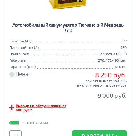
Автомобильный аккумулятор Тюменский Медведь
77.0
Емкость (Ач)
77
Пусковой ток (А)
730
Полярность
обратная (0, L)
Габариты
276x175x190 мм.
Гарантия (мес)
12 мес.
Цена:
8 250 руб.
i
при обмене старой АКБ
аналогичного типоразмера
9 000 руб.
Выгода на обслуживании от
600 руб.*
есть в наличии