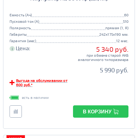
JIS B20
JIS D33
341 - 500
ПОКАЗАТЬ
125d31
95d31
да
нет
TRUCK 6V
Маркировка
Гибридный
Емкость (Ач)
60
501 - 700
СБРОСИТЬ
Пусковой ток (А)
510
3СТ-215
да
нет
Полярность
прямая (1, R)
TRUCK A
Маркировка
Габариты
Старт-стоп
242x175x190 мм.
Гарантия (мес)
12 мес.
6st132
6st140
да
нет
Цена:
5 340 руб.
i
TRUCK B
Маркировка
EFB
при обмене старой АКБ
аналогичного типоразмера
6st190
да
нет
5 990 руб.
TRUCK C
Маркировка
Выгода на обслуживании от
6st225
600 руб.*
есть в наличии
В КОРЗИНУ