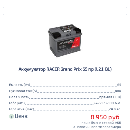
Аккумулятор RACER Grand Prix 65 пр (L2.1, BL)
Емкость (Ач)
65
Пусковой ток (А)
680
Полярность
прямая (1, R)
Габариты
242x175x190 мм.
Гарантия (мес)
24 мес.
Цена:
8 950 руб.
i
при обмене старой АКБ
аналогичного типоразмера