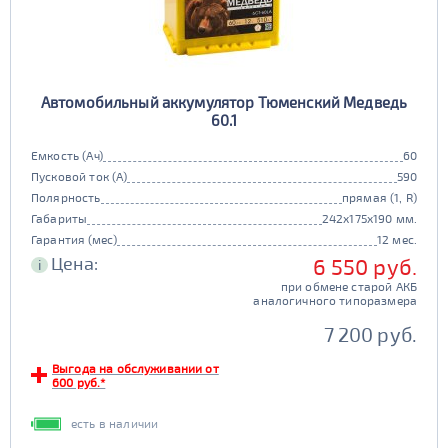
Автомобильный аккумулятор Тюменский Медведь
60.1
Емкость (Ач)
60
Пусковой ток (А)
590
Полярность
прямая (1, R)
Габариты
242x175x190 мм.
Гарантия (мес)
12 мес.
Цена:
6 550 руб.
i
при обмене старой АКБ
аналогичного типоразмера
7 200 руб.
Выгода на обслуживании от
600 руб.*
есть в наличии