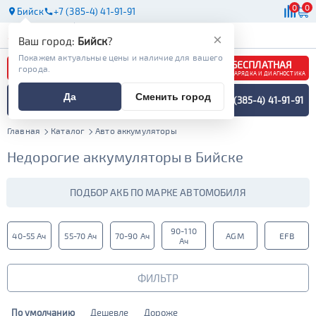
0
0
Бийск
+7 (385-4) 41-91-91
АКБ
МАСЛА
МАГАЗИНЫ
×
Ваш город:
Бийск
?
Покажем актуальные цены и наличие для вашего
БЕСПЛАТНАЯ
города.
ЗАРЯДКА И ДИАГНОСТИКА
ПОДБОР АККУМУЛЯТОРА
Да
Сменить город
+7 (385-4) 41-91-91
СПЕЦИАЛИСТОМ
МЕНЮ
Главная
Каталог
Авто аккумуляторы
Недорогие аккумуляторы в Бийске
ПОДБОР АКБ ПО МАРКЕ АВТОМОБИЛЯ
90-110
40-55 Ач
55-70 Ач
70-90 Ач
AGM
EFB
Ач
ФИЛЬТР
По умолчанию
Дешевле
Дороже