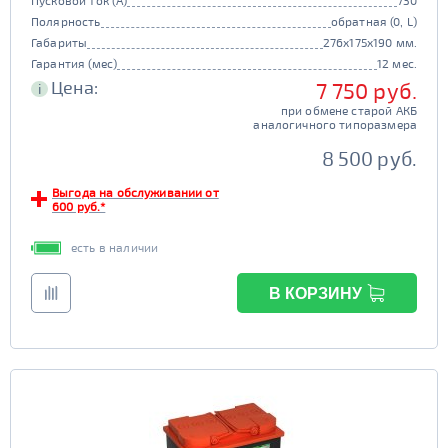
Пусковой ток (А)
730
Полярность
обратная (0, L)
Габариты
276x175x190 мм.
Гарантия (мес)
12 мес.
Цена:
7 750 руб.
i
при обмене старой АКБ
аналогичного типоразмера
8 500 руб.
Выгода на обслуживании от
600 руб.*
есть в наличии
В КОРЗИНУ