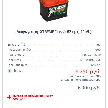
Аккумулятор XTREME Classic 62 пр (L2.1, AL)
Емкость (Ач)
62
Пусковой ток (А)
600
Полярность
прямая (1, R)
Габариты
242x175x190 мм.
Гарантия (мес)
12 мес.
Цена:
6 250 руб.
i
при обмене старой АКБ
аналогичного типоразмера
6 900 руб.
Выгода на обслуживании от
600 руб.*