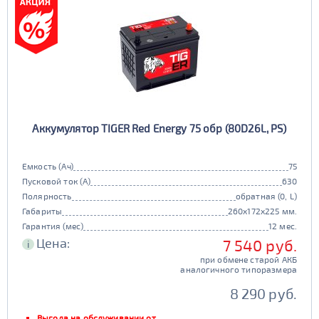
Аккумулятор TIGER Red Energy 75 обр (80D26L, PS)
Емкость (Ач)
75
Пусковой ток (А)
630
Полярность
обратная (0, L)
Габариты
260x172x225 мм.
Гарантия (мес)
12 мес.
Цена:
7 540 руб.
i
при обмене старой АКБ
аналогичного типоразмера
8 290 руб.
Выгода на обслуживании от