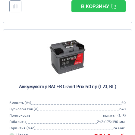
В КОРЗИНУ
Аккумулятор RACER Grand Prix 60 пр (L2.1, BL)
Емкость (Ач)
60
Пусковой ток (А)
640
Полярность
прямая (1, R)
Габариты
242x175x190 мм.
Гарантия (мес)
24 мес.