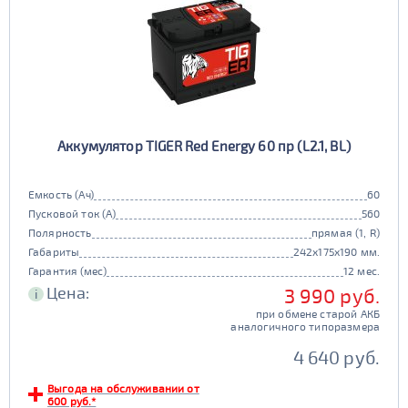
Аккумулятор TIGER Red Energy 60 пр (L2.1, BL)
Емкость (Ач)
60
Пусковой ток (А)
560
Полярность
прямая (1, R)
Габариты
242x175x190 мм.
Гарантия (мес)
12 мес.
Цена:
3 990 руб.
i
при обмене старой АКБ
аналогичного типоразмера
4 640 руб.
Выгода на обслуживании от
600 руб.*