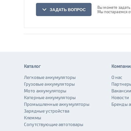
Вы можете задать 
ЗАДАТЬ ВОПРОС
Мы постараемся о
Введите Ваше имя
Введите Ваш телефон
Каталог
Компани
Введите Ваш email
Легковые аккумуляторы
О нас
Грузовые аккумуляторы
Партнер
Мото аккумуляторы
Ваканси
Катерные аккумуляторы
Новости
Вопрос
Промышленные аккумуляторы
Бренды 
Зарядные устройства
Клеммы
Сопутствующие автотовары