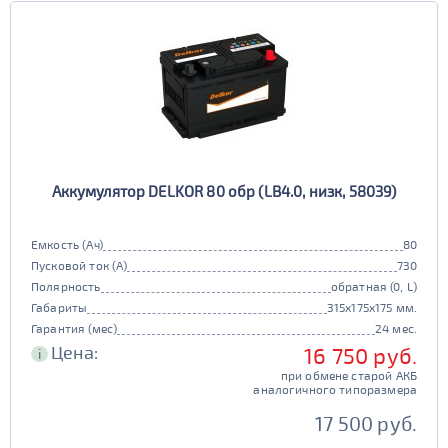
Аккумулятор DELKOR 80 обр (LB4.0, низк, 58039)
Емкость (Ач)
80
Пусковой ток (А)
730
Полярность
обратная (0, L)
Габариты
315x175x175 мм.
Гарантия (мес)
24 мес.
Цена:
16 750 руб.
i
при обмене старой АКБ
аналогичного типоразмера
17 500 руб.