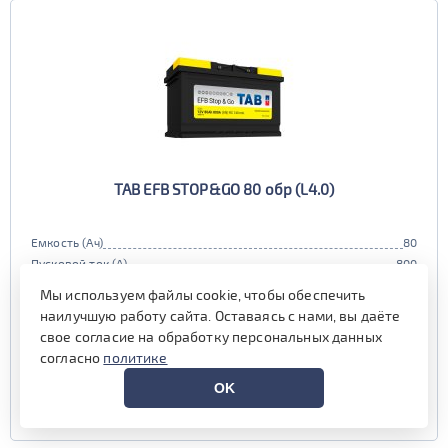
TAB EFB STOP&GO 80 обр (L4.0)
Емкость (Ач)
80
Пусковой ток (А)
800
Полярность
обратная (0, L)
Мы используем файлы cookie, чтобы обеспечить
Габариты
315x175x190 мм.
наилучшую работу сайта. Оставаясь с нами, вы даёте
Гарантия (мес)
24 мес.
свое согласие на обработку персональных данных
наличие уточняйте у менеджера
согласно
политике
OK
УЗНАТЬ ЦЕНУ