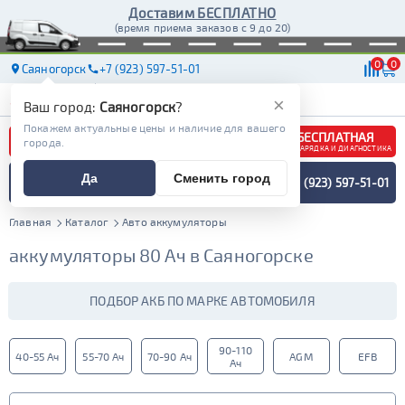
Доставим БЕСПЛАТНО
(время приема заказов с 9 до 20)
0
0
Саяногорск
+7 (923) 597-51-01
АКБ
МАСЛА
МАГАЗИНЫ
ДОСТАВКА
×
Ваш город:
Саяногорск
?
Покажем актуальные цены и наличие для вашего
БЕСПЛАТНАЯ
города.
ЗАРЯДКА И ДИАГНОСТИКА
ПОДБОР АККУМУЛЯТОРА
Да
Сменить город
+7 (923) 597-51-01
СПЕЦИАЛИСТОМ
МЕНЮ
Главная
Каталог
Авто аккумуляторы
аккумуляторы 80 Ач в Саяногорске
ПОДБОР АКБ ПО МАРКЕ АВТОМОБИЛЯ
90-110
40-55 Ач
55-70 Ач
70-90 Ач
AGM
EFB
Ач