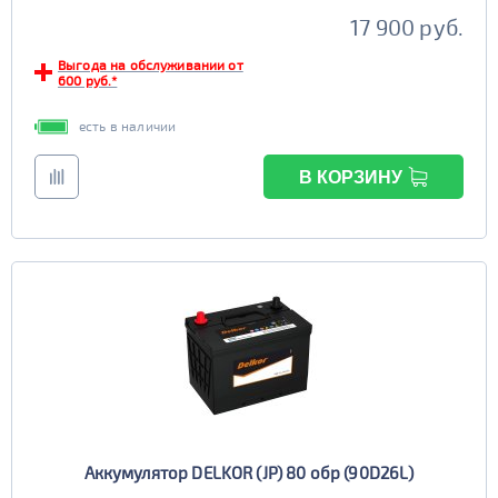
TRUCK B
Маркировка
17 900 руб.
6st190
Выгода на обслуживании от
TRUCK C
Маркировка
600 руб.*
6st225
есть в наличии
В КОРЗИНУ
Аккумулятор DELKOR (JP) 80 обр (90D26L)