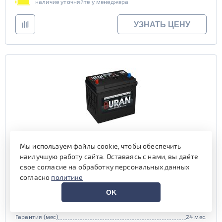
наличие уточняйте у менеджера
УЗНАТЬ ЦЕНУ
Мы используем файлы cookie, чтобы обеспечить
Аккумулятор BURAN 80 пр (105D26R)
наилучшую работу сайта. Оставаясь с нами, вы даёте
свое согласие на обработку персональных данных
Емкость (Ач)
80
согласно
политике
Пусковой ток (А)
770
OK
Полярность
прямая (1, R)
Габариты
260x172x220 мм.
Гарантия (мес)
24 мес.