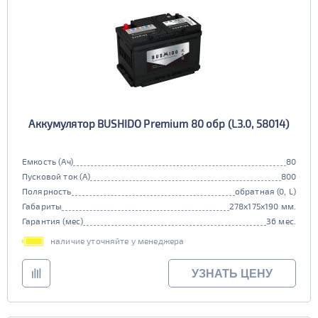
Аккумулятор BUSHIDO Premium 80 обр (L3.0, 58014)
Емкость (Ач)
80
Пусковой ток (А)
800
Полярность
обратная (0, L)
Габариты
278x175x190 мм.
Гарантия (мес)
36 мес.
наличие уточняйте у менеджера
УЗНАТЬ ЦЕНУ