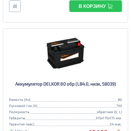
В КОРЗИНУ
Аккумулятор DELKOR 80 обр (LB4.0, низк, 58039)
Емкость (Ач)
80
Пусковой ток (А)
730
Полярность
обратная (0, L)
Габариты
315x175x175 мм.
Гарантия (мес)
24 мес.