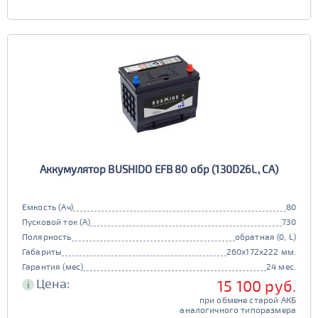
Аккумулятор BUSHIDO EFB 80 обр (130D26L, CA)
Емкость (Ач)
80
Пусковой ток (А)
730
Полярность
обратная (0, L)
Габариты
260x172x222 мм.
Гарантия (мес)
24 мес.
Цена:
15 100 руб.
i
при обмене старой АКБ
аналогичного типоразмера