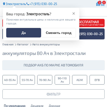
0
0
Электросталь
+7 (915) 030-00-25
АКБ
МАСЛА
МАГАЗИНЫ
×
Ваш город:
Электросталь
?
Покажем актуальные цены и наличие для вашего
БЕСПЛАТНАЯ
города.
ЗАРЯДКА И ДИАГНОСТИКА
ПОДБОР АККУМУЛЯТОРА
Да
Сменить город
+7 (915) 030-00-25
СПЕЦИАЛИСТОМ
МЕНЮ
Главная
Каталог
Авто аккумуляторы
аккумуляторы 80 Ач в Электростали
ПОДБОР АКБ ПО МАРКЕ АВТОМОБИЛЯ
90-110
40-55 Ач
55-70 Ач
70-90 Ач
AGM
EFB
Ач
ФИЛЬТР
По умолчанию
Дешевле
Дороже