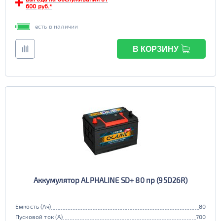
TRUCK C
Маркировка
600 руб.*
6st225
есть в наличии
В КОРЗИНУ
Аккумулятор ALPHALINE SD+ 80 пр (95D26R)
Емкость (Ач)
80
Пусковой ток (А)
700