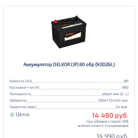
Аккумулятор DELKOR (JP) 80 обр (90D26L)
Емкость (Ач)
80
Пусковой ток (А)
680
Полярность
обратная (0, L)
Габариты
260x172x203 мм.
Гарантия (мес)
24 мес.
Цена:
14 490 руб.
i
при обмене старой АКБ
аналогичного типоразмера
14 990 руб.