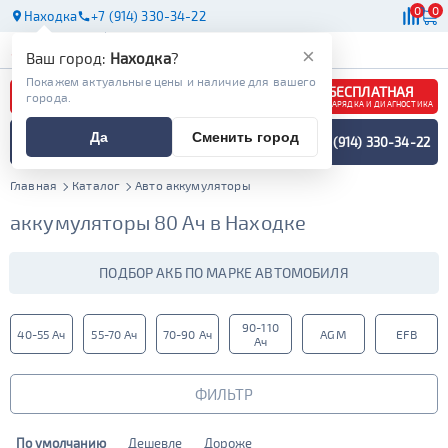
0
0
Находка
+7 (914) 330-34-22
АКБ
МАСЛА
МАГАЗИНЫ
×
Ваш город:
Находка
?
Покажем актуальные цены и наличие для вашего
БЕСПЛАТНАЯ
города.
ЗАРЯДКА И ДИАГНОСТИКА
ПОДБОР АККУМУЛЯТОРА
Да
Сменить город
+7 (914) 330-34-22
СПЕЦИАЛИСТОМ
МЕНЮ
Главная
Каталог
Авто аккумуляторы
аккумуляторы 80 Ач в Находке
ПОДБОР АКБ ПО МАРКЕ АВТОМОБИЛЯ
90-110
40-55 Ач
55-70 Ач
70-90 Ач
AGM
EFB
Ач
ФИЛЬТР
По умолчанию
Дешевле
Дороже