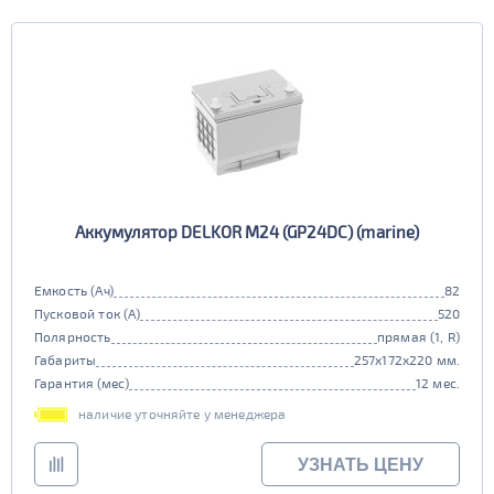
Ю. Корея
Длина (мм)
251 - 300
Ширина (мм)
151 - 200
301 - 340
Высота (мм)
Высота (мм)
Напряжение (Вольт)
12В
Аккумулятор DELKOR M24 (GP24DC) (marine)
Технологии
Емкость (Ач)
82
AGM
Пусковой ток (А)
520
ПОКАЗАТЬ
нет
Полярность
прямая (1, R)
Габариты
257x172x220 мм.
Гибридный
Гарантия (мес)
12 мес.
СБРОСИТЬ
нет
наличие уточняйте у менеджера
Старт-стоп
УЗНАТЬ ЦЕНУ
нет