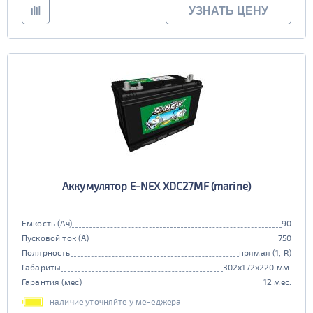
УЗНАТЬ ЦЕНУ
Аккумулятор E-NEX XDC27MF (marine)
Емкость (Ач)
90
Пусковой ток (А)
750
Полярность
прямая (1, R)
Габариты
302x172x220 мм.
Гарантия (мес)
12 мес.
наличие уточняйте у менеджера