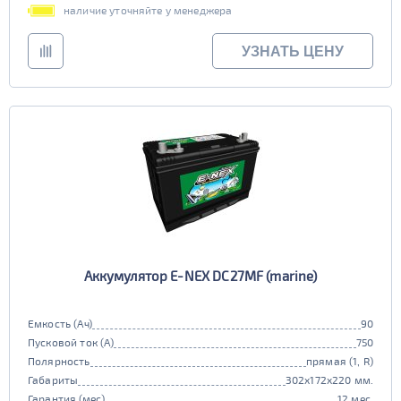
наличие уточняйте у менеджера
УЗНАТЬ ЦЕНУ
Аккумулятор E-NEX DC27MF (marine)
Емкость (Ач)
90
Пусковой ток (А)
750
Полярность
прямая (1, R)
Габариты
302x172x220 мм.
Гарантия (мес)
12 мес.