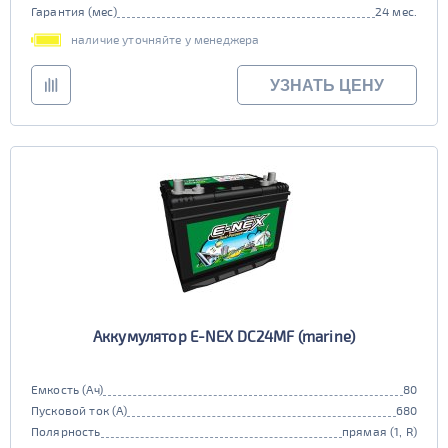
Гарантия (мес)
24 мес.
наличие уточняйте у менеджера
УЗНАТЬ ЦЕНУ
Аккумулятор E-NEX DC24MF (marine)
Емкость (Ач)
80
Пусковой ток (А)
680
Полярность
прямая (1, R)