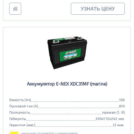
УЗНАТЬ ЦЕНУ
Аккумулятор E-NEX XDC31MF (marine)
Емкость (Ач)
100
Пусковой ток (А)
810
Полярность
прямая (1, R)
Габариты
330x172x242 мм.
Гарантия (мес)
12 мес.
наличие уточняйте у менеджера