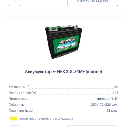
УЗНАТЬ ЦЕНУ
Аккумулятор E-NEX XDC24MF (marine)
Емкость (Ач)
80
Пусковой ток (А)
625
Полярность
прямая (1, R)
Габариты
257x172x220 мм.
Гарантия (мес)
12 мес.
наличие уточняйте у менеджера