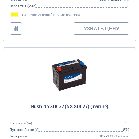
Гарантия (мес)
0
наличие уточняйте у менеджера
УЗНАТЬ ЦЕНУ
Bushido XDC27 (NX XDC27) (marine)
Емкость (Ач)
95
Пусковой ток (А)
870
Габариты
302x172x220 мм.