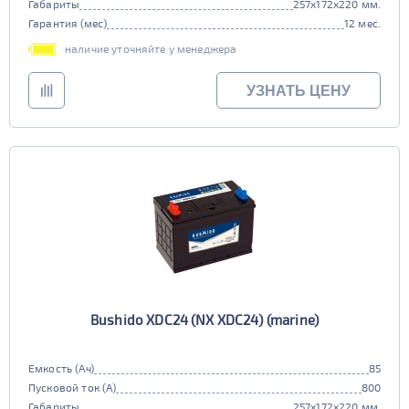
Габариты
257x172x220 мм.
Гарантия (мес)
12 мес.
наличие уточняйте у менеджера
УЗНАТЬ ЦЕНУ
Bushido XDC24 (NX XDС24) (marine)
Емкость (Ач)
85
Пусковой ток (А)
800
Габариты
257x172x220 мм.