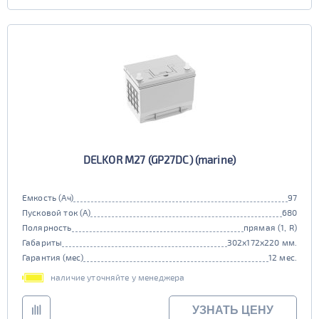
EFB
нет
DELKOR M27 (GP27DC) (marine)
Емкость (Ач)
97
Пусковой ток (А)
680
Полярность
прямая (1, R)
Габариты
302x172x220 мм.
Гарантия (мес)
12 мес.
наличие уточняйте у менеджера
УЗНАТЬ ЦЕНУ