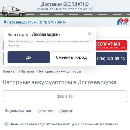
Доставим БЕСПЛАТНО
(время приема заказов с 9 до 20)
0
0
Лесозаводск
+7 (914) 970-09-14
АКБ
МАСЛА
МАГАЗИНЫ
ДОСТАВКА
×
Ваш город:
Лесозаводск
?
Покажем актуальные цены и наличие для вашего
БЕСПЛАТНАЯ
города.
ЗАРЯДКА И ДИАГНОСТИКА
ПОДБОР АККУМУЛЯТОРА
Да
Сменить город
+7 (914) 970-09-14
СПЕЦИАЛИСТОМ
МЕНЮ
Главная
Каталог
Катерные аккумуляторы
Катерные аккумуляторы в Лесозаводска
ФИЛЬТР
По умолчанию
Дешевле
Дороже
Бренд
Драйв
Bushido
i
Цены на сайте могут отличаться от цен в розничных магазинах
Емкость (Ач)
Delkor
E-nex